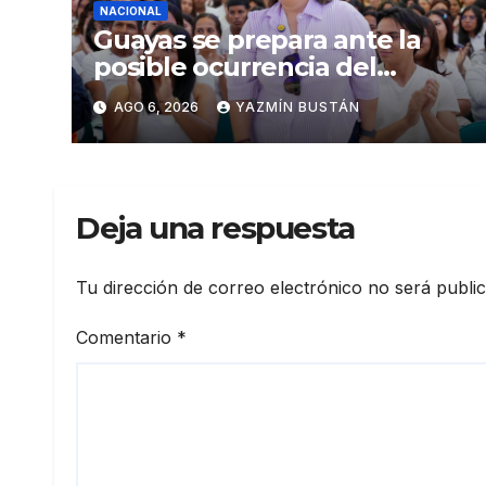
NACIONAL
Guayas se prepara ante la
posible ocurrencia del
fenómeno de El Niño:
AGO 6, 2026
YAZMÍN BUSTÁN
Gobierno Nacional capacita a
2.500 jóvenes
Deja una respuesta
Tu dirección de correo electrónico no será publi
Comentario
*