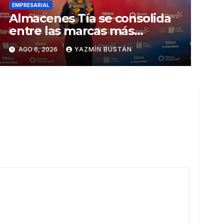
EMPRESARIAL
Almacenes Tía se consolida
entre las marcas más
influyentes del Ecuador
AGO 6, 2026
YAZMÍN BUSTÁN