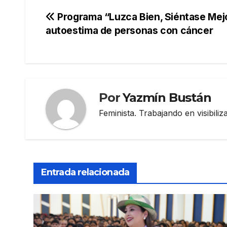
Navegación
Programa “Luzca Bien, Siéntase Mejor
autoestima de personas con cáncer
de
entradas
Por
Yazmín Bustán
Feminista. Trabajando en visibili
Entrada relacionada