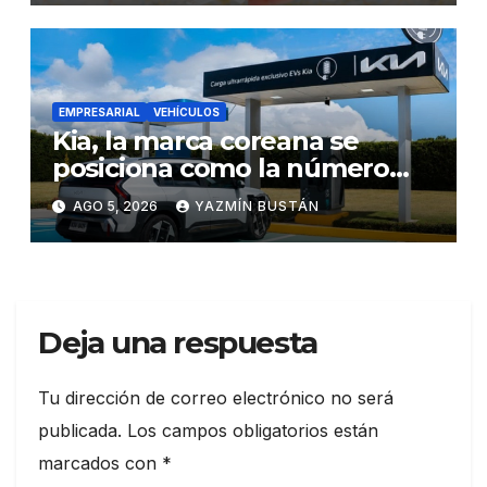
EMPRESARIAL
VEHÍCULOS
Kia, la marca coreana se
posiciona como la número
uno en ventas de vehículos
AGO 5, 2026
YAZMÍN BUSTÁN
eléctricos en Ecuador
durante julio
Deja una respuesta
Tu dirección de correo electrónico no será
publicada.
Los campos obligatorios están
marcados con
*