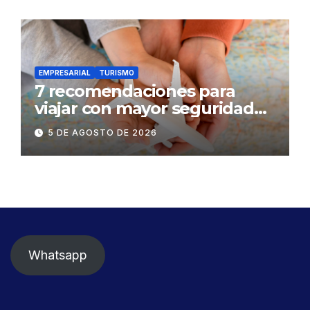
EMPRESARIAL
TURISMO
7 recomendaciones para
viajar con mayor seguridad
dentro y fuera del Ecuador
5 DE AGOSTO DE 2026
Whatsapp