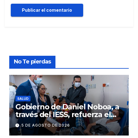
No Te pierdas
SALUD
Gobierno de Daniel Noboa, a
través del IESS, refuerza el
abastecimiento de insulina
5 DE AGOSTO DE 2026
en 86 establecimientos de
salud