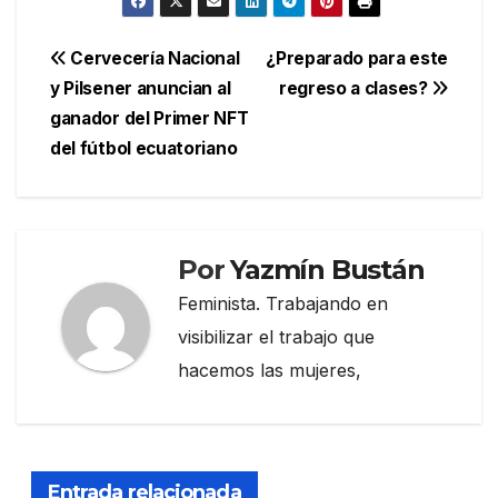
Navegación
Cervecería Nacional
¿Preparado para este
y Pilsener anuncian al
regreso a clases?
de
ganador del Primer NFT
entradas
del fútbol ecuatoriano
Por
Yazmín Bustán
Feminista. Trabajando en
visibilizar el trabajo que
hacemos las mujeres,
Entrada relacionada