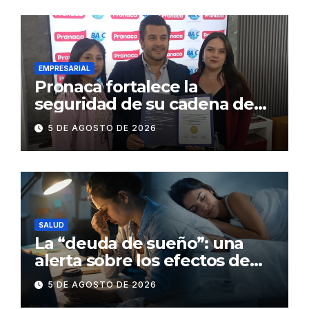
EMPRESARIAL
Pronaca fortalece la
seguridad de su cadena de
suministro con certificación
5 DE AGOSTO DE 2026
BASC en dos plantas
SALUD
La “deuda de sueño”: una
alerta sobre los efectos de
dormir mal en la salud física y
5 DE AGOSTO DE 2026
mental