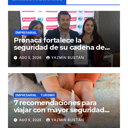
EMPRESARIAL
Pronaca fortalece la
seguridad de su cadena de
suministro con certificación
AGO 5, 2026
YAZMÍN BUSTÁN
BASC en dos plantas
EMPRESARIAL
TURISMO
7 recomendaciones para
viajar con mayor seguridad
dentro y fuera del Ecuador
AGO 5, 2026
YAZMÍN BUSTÁN