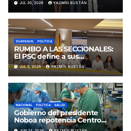
JUL 30, 2026
YAZMÍN BUSTÁN
productivos en Azuay,
continuando con la
reactivación económica
GUAYAQUIL
POLÍTICA
RUMBO A LAS SECCIONALES:
El PSC define a sus
precandidatos para la
JUL 2, 2026
YAZMÍN BUSTÁN
Alcaldía de Guayaquil y la
Prefectura de Guayas
NACIONAL
POLÍTICA
SALUD
Gobierno del presidente
Noboa repotencia Centro
Obstétrico del Hospital
JUN 24, 2026
YAZMÍN BUSTÁN