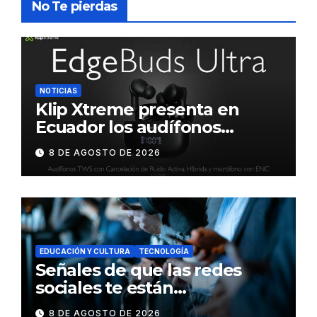
No Te pierdas
NOTICIAS
Klip Xtreme presenta en
Ecuador los audífonos
DynaBuds con sonido
8 DE AGOSTO DE 2026
inteligente y control táctil
EDUCACIÓN Y CULTURA
TECNOLOGÍA
Señales de que las redes
sociales te están
consumiendo
8 DE AGOSTO DE 2026