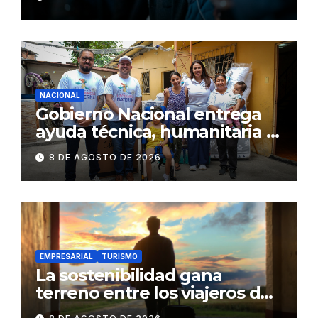
NACIONAL
Gobierno Nacional entrega
ayuda técnica, humanitaria y
Bono Joaquín Gallegos Lara a
8 DE AGOSTO DE 2026
familia en situación de
vulnerabilidad
EMPRESARIAL
TURISMO
La sostenibilidad gana
terreno entre los viajeros de
negocios