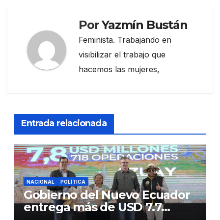
Por
Yazmín Bustán
Feminista. Trabajando en
visibilizar el trabajo que
hacemos las mujeres,
Entrada relacionada
NACIONAL
POLÍTICA
Gobierno del Nuevo Ecuador
entrega más de USD 7.7
millones en créditos