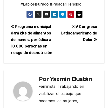
#LabioFisurado #PaladarHendido
Navegación
Programa municipal
XIV Congreso
dará kits de alimentos
Latinoamericano de
de
de manera periódica a
Dolor
entradas
10.000 personas en
riesgo de desnutrición
Por
Yazmín Bustán
Feminista. Trabajando en
visibilizar el trabajo que
hacemos las mujeres,