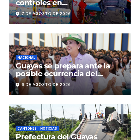
controles en
establecimientos y espacios
7 DE AGOSTO DE 2026
públicos de Pichincha: 684
operativos en zonas
comerciales y de
concurrencia
NACIONAL
Guayas se prepara ante la
posible ocurrencia del
fenómeno de El Niño:
6 DE AGOSTO DE 2026
Gobierno Nacional capacita a
2.500 jóvenes
CANTONES
NOTICIAS
Prefectura del Guayas