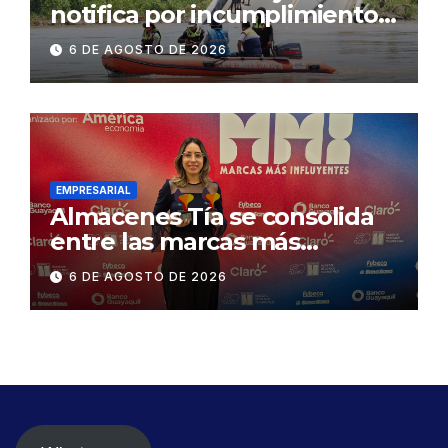
notifica por incumplimiento
contractual a la
6 DE AGOSTO DE 2026
Concesionaria CONORTE y
exige celeridad en
desmontaje del puente
Gonzalo Icaza Cornejo, en
Daule
EMPRESARIAL
Almacenes Tía se consolida
entre las marcas más
influyentes del Ecuador
6 DE AGOSTO DE 2026