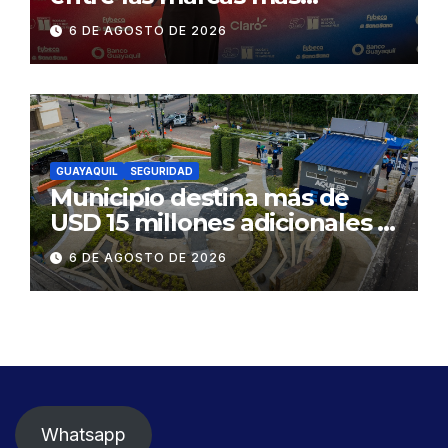
influyentes del Ecuador
6 DE AGOSTO DE 2026
GUAYAQUIL
SEGURIDAD
Municipio destina más de
USD 15 millones adicionales a
SEGURA EP para fortalecer la
6 DE AGOSTO DE 2026
seguridad ciudadana
Whatsapp