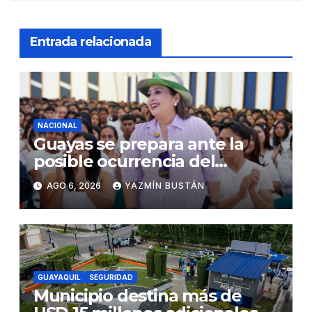
Entrada relacionada
NACIONAL
Guayas se prepara ante la
posible ocurrencia del
fenómeno de El Niño:
AGO 6, 2026
YAZMÍN BUSTÁN
Gobierno Nacional capacita a
2.500 jóvenes
GUAYAQUIL
SEGURIDAD
Municipio destina más de