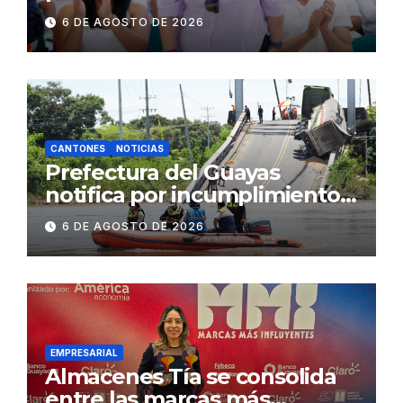
fenómeno de El Niño:
6 DE AGOSTO DE 2026
Gobierno Nacional capacita a
2.500 jóvenes
CANTONES
NOTICIAS
Prefectura del Guayas
notifica por incumplimiento
contractual a la
6 DE AGOSTO DE 2026
Concesionaria CONORTE y
exige celeridad en
desmontaje del puente
Gonzalo Icaza Cornejo, en
Daule
EMPRESARIAL
Almacenes Tía se consolida
entre las marcas más