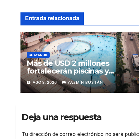
Entrada relacionada
GUAYAQUIL
Más de USD 2 millones
fortalecerán piscinas y
parques acuáticos
AGO 8, 2026
YAZMÍN BUSTÁN
municipales
Deja una respuesta
Tu dirección de correo electrónico no será publi