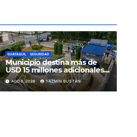
GUAYAQUIL
SEGURIDAD
Municipio destina más de
USD 15 millones adicionales a
SEGURA EP para fortalecer la
AGO 6, 2026
YAZMÍN BUSTÁN
seguridad ciudadana