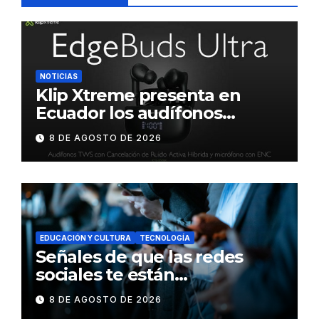
NOTICIAS
Klip Xtreme presenta en
Ecuador los audífonos
DynaBuds con sonido
8 DE AGOSTO DE 2026
inteligente y control táctil
EDUCACIÓN Y CULTURA
TECNOLOGÍA
Señales de que las redes
sociales te están
consumiendo
8 DE AGOSTO DE 2026