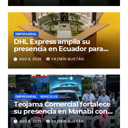
EMPRESARIAL
DHL Express amplia su
presencia en Ecuador para
responder al crecimiento de
AGO 8, 2026
YAZMÍN BUSTÁN
las exportaciones
EMPRESARIAL
VEHÍCULOS
Teojama Comercial fortalece
su presencia en Manabí con
una apuesta por la movilidad
AGO 8, 2026
YAZMÍN BUSTÁN
híbrida y eléctrica durante