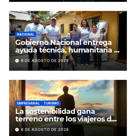
NACIONAL
Gobierno Nacional entrega
ayuda técnica, humanitaria y
Bono Joaquín Gallegos Lara a
8 DE AGOSTO DE 2026
familia en situación de
vulnerabilidad
EMPRESARIAL
TURISMO
La sostenibilidad gana
terreno entre los viajeros de
negocios
8 DE AGOSTO DE 2026