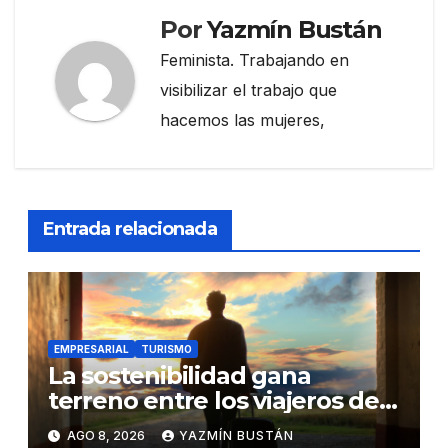
Por
Yazmín Bustán
Feminista. Trabajando en
visibilizar el trabajo que
hacemos las mujeres,
Entrada relacionada
EMPRESARIAL
TURISMO
La sostenibilidad gana
terreno entre los viajeros de
negocios
AGO 8, 2026
YAZMÍN BUSTÁN