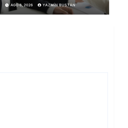
talento en Ecuador
AGO 6, 2026
YAZMÍN BUSTÁN