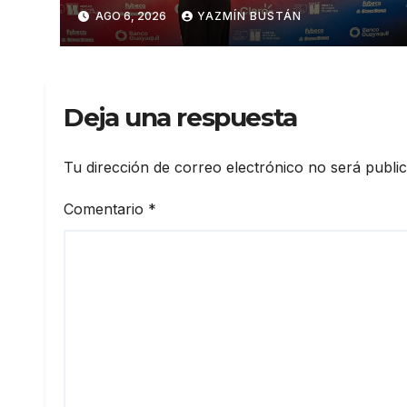
influyentes del Ecuador
AGO 6, 2026
YAZMÍN BUSTÁN
Deja una respuesta
Tu dirección de correo electrónico no será publi
Comentario
*