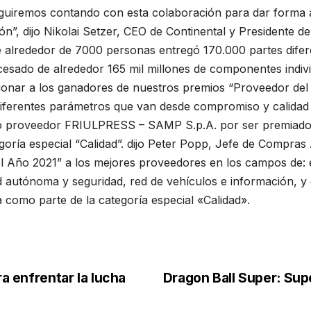
guiremos contando con esta colaboración para dar forma a
ión”, dijo Nikolai Setzer, CEO de Continental y Presidente 
e alrededor de 7000 personas entregó 170.000 partes difere
sado de alrededor 165 mil millones de componentes indivi
cionar a los ganadores de nuestros premios “Proveedor del A
iferentes parámetros que van desde compromiso y calidad 
o proveedor FRIULPRESS – SAMP S.p.A. por ser premiado 
oría especial “Calidad”. dijo Peter Popp, Jefe de Compras 
l Año 2021” a los mejores proveedores en los campos de: 
d autónoma y seguridad, red de vehículos e información, y 
a como parte de la categoría especial «Calidad».
ra enfrentar la lucha
Dragon Ball Super: Supe