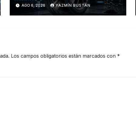
industria de los neumáticos y
AGO 6, 2026
YAZMÍN BUSTÁN
redefinen el futuro de la
movilidad
cada.
Los campos obligatorios están marcados con
*