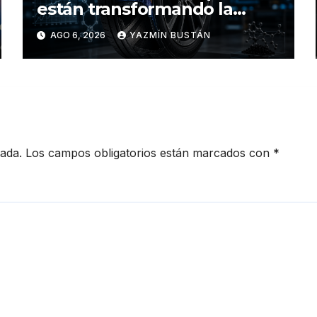
están transformando la
industria de los neumáticos y
AGO 6, 2026
YAZMÍN BUSTÁN
redefinen el futuro de la
movilidad
cada.
Los campos obligatorios están marcados con
*