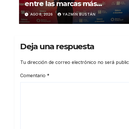
entre las marcas más
influyentes del Ecuador
AGO 6, 2026
YAZMÍN BUSTÁN
Deja una respuesta
Tu dirección de correo electrónico no será publi
Comentario
*