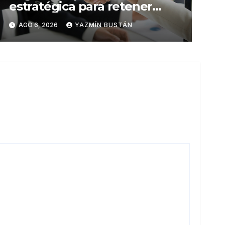
estratégica para retener
talento en Ecuador
AGO 6, 2026
YAZMÍN BUSTÁN