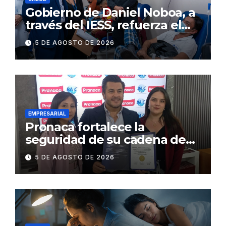
Gobierno de Daniel Noboa, a
través del IESS, refuerza el
abastecimiento de insulina
5 DE AGOSTO DE 2026
en 86 establecimientos de
salud
EMPRESARIAL
Pronaca fortalece la
seguridad de su cadena de
suministro con certificación
5 DE AGOSTO DE 2026
BASC en dos plantas