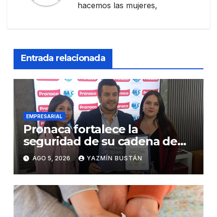
hacemos las mujeres,
Entrada relacionada
EMPRESARIAL
Pronaca fortalece la
seguridad de su cadena de
suministro con certificación
AGO 5, 2026
YAZMÍN BUSTÁN
BASC en dos plantas