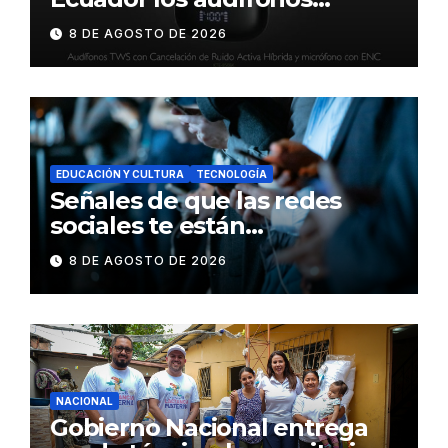
DynaBuds con sonido
8 DE AGOSTO DE 2026
inteligente y control táctil
EDUCACIÓN Y CULTURA
TECNOLOGÍA
Señales de que las redes
sociales te están
consumiendo
8 DE AGOSTO DE 2026
NACIONAL
Gobierno Nacional entrega