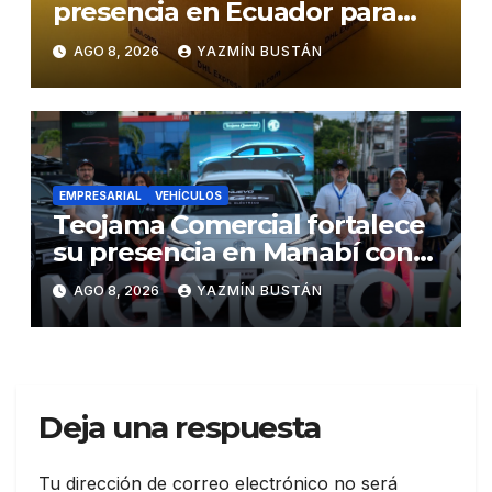
presencia en Ecuador para
responder al crecimiento de
AGO 8, 2026
YAZMÍN BUSTÁN
las exportaciones
EMPRESARIAL
VEHÍCULOS
Teojama Comercial fortalece
su presencia en Manabí con
una apuesta por la movilidad
AGO 8, 2026
YAZMÍN BUSTÁN
híbrida y eléctrica durante
ExpoAuto del Pacífico 2026
Deja una respuesta
Tu dirección de correo electrónico no será