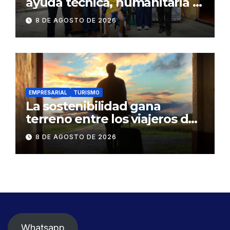
ayuda técnica, humanitaria y
Bono Joaquín Gallegos Lara a
8 DE AGOSTO DE 2026
familia en situación de
vulnerabilidad
EMPRESARIAL
TURISMO
La sostenibilidad gana
terreno entre los viajeros de
negocios
8 DE AGOSTO DE 2026
Whatsapp