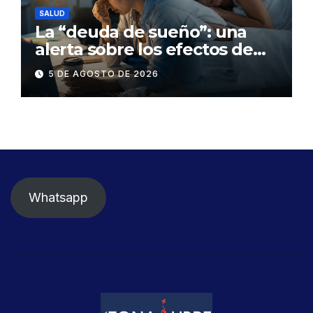
SALUD
La “deuda de sueño”: una
alerta sobre los efectos de
dormir mal en la salud física y
5 DE AGOSTO DE 2026
mental
Whatsapp