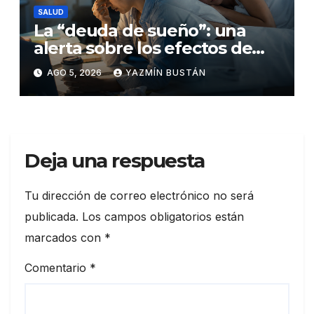
SALUD
La “deuda de sueño”: una
alerta sobre los efectos de
dormir mal en la salud física y
AGO 5, 2026
YAZMÍN BUSTÁN
mental
Deja una respuesta
Tu dirección de correo electrónico no será
publicada.
Los campos obligatorios están
marcados con
*
Comentario
*