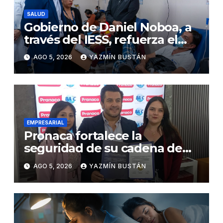
SALUD
Gobierno de Daniel Noboa, a
través del IESS, refuerza el
abastecimiento de insulina
AGO 5, 2026
YAZMÍN BUSTÁN
en 86 establecimientos de
salud
EMPRESARIAL
Pronaca fortalece la
seguridad de su cadena de
suministro con certificación
AGO 5, 2026
YAZMÍN BUSTÁN
BASC en dos plantas