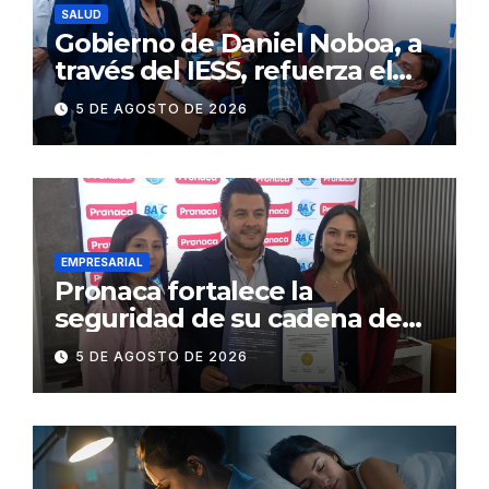
SALUD
Gobierno de Daniel Noboa, a
través del IESS, refuerza el
abastecimiento de insulina
5 DE AGOSTO DE 2026
en 86 establecimientos de
salud
EMPRESARIAL
Pronaca fortalece la
seguridad de su cadena de
suministro con certificación
5 DE AGOSTO DE 2026
BASC en dos plantas