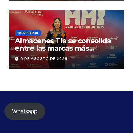
exige celeridad en
desmontaje del puente
Gonzalo Icaza Cornejo, en
Daule
EMPRESARIAL
Almacenes Tía se consolida
entre las marcas más
influyentes del Ecuador
6 DE AGOSTO DE 2026
Whatsapp