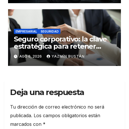
EMPRESARIAL
SEGURIDAD
Seguro corporativo: la clave
estratégica para retener
talento en Ecuador
AGO 6, 2026
YAZMÍN BUSTÁN
Deja una respuesta
Tu dirección de correo electrónico no será
publicada.
Los campos obligatorios están
marcados con
*