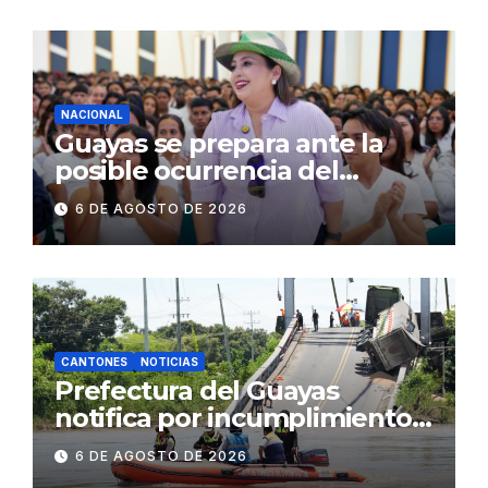
operativos en zonas
comerciales y de
concurrencia
NACIONAL
Guayas se prepara ante la
posible ocurrencia del
fenómeno de El Niño:
6 DE AGOSTO DE 2026
Gobierno Nacional capacita a
2.500 jóvenes
CANTONES
NOTICIAS
Prefectura del Guayas
notifica por incumplimiento
contractual a la
6 DE AGOSTO DE 2026
Concesionaria CONORTE y