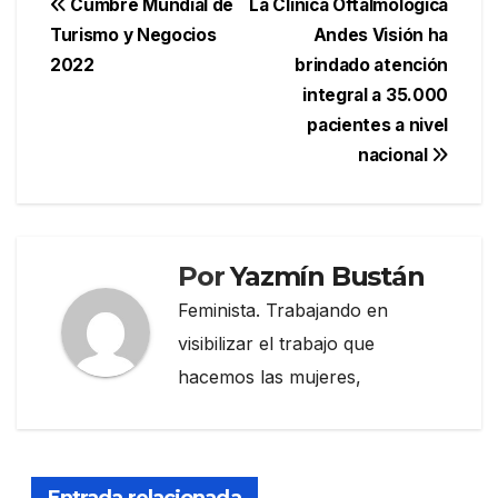
Navegación
Cumbre Mundial de
La Clínica Oftalmológica
Turismo y Negocios
Andes Visión ha
de
2022
brindado atención
entradas
integral a 35.000
pacientes a nivel
nacional
Por
Yazmín Bustán
Feminista. Trabajando en
visibilizar el trabajo que
hacemos las mujeres,