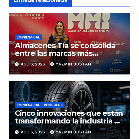
Entrada relacionada
EMPRESARIAL
Almacenes Tía se consolida
entre las marcas más
influyentes del Ecuador
AGO 6, 2026
YAZMÍN BUSTÁN
EMPRESARIAL
VEHÍCULOS
Cinco innovaciones que están
transformando la industria de
los neumáticos y redefinen el
AGO 6, 2026
YAZMÍN BUSTÁN
futuro de la movilidad