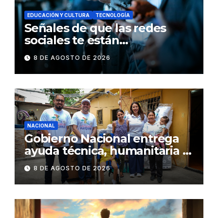
EDUCACIÓN Y CULTURA
TECNOLOGÍA
Señales de que las redes
sociales te están
consumiendo
8 DE AGOSTO DE 2026
NACIONAL
Gobierno Nacional entrega
ayuda técnica, humanitaria y
Bono Joaquín Gallegos Lara a
8 DE AGOSTO DE 2026
familia en situación de
vulnerabilidad