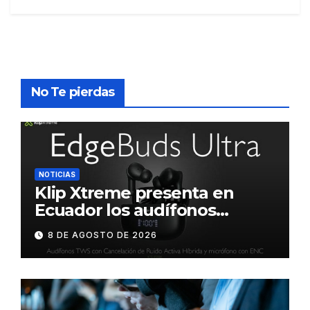
No Te pierdas
NOTICIAS
Klip Xtreme presenta en
Ecuador los audífonos
DynaBuds con sonido
8 DE AGOSTO DE 2026
inteligente y control táctil