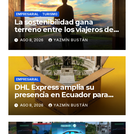
EMPRESARIAL
TURISMO
La sostenibilidad gana
terreno entre los viajeros de
negocios
AGO 8, 2026
YAZMÍN BUSTÁN
EMPRESARIAL
DHL Express amplia su
presencia en Ecuador para
responder al crecimiento de
AGO 8, 2026
YAZMÍN BUSTÁN
las exportaciones