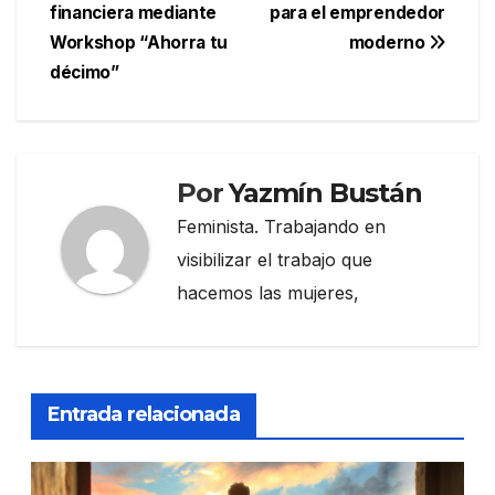
de
financiera mediante
para el emprendedor
entradas
Workshop “Ahorra tu
moderno
décimo”
Por
Yazmín Bustán
Feminista. Trabajando en
visibilizar el trabajo que
hacemos las mujeres,
Entrada relacionada