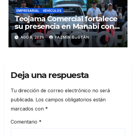
EMPRESARIAL
VEHÍCULOS
Teojama Comercial fortalece
su presencia en Manabí con
una apuesta por la movilidad
AGO 8, 2026
YAZMÍN BUSTÁN
híbrida y eléctrica durante
ExpoAuto del Pacífico 2026
Deja una respuesta
Tu dirección de correo electrónico no será
publicada.
Los campos obligatorios están
marcados con
*
Comentario
*