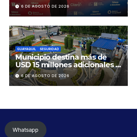
influyentes del Ecuador
6 DE AGOSTO DE 2026
GUAYAQUIL
SEGURIDAD
Municipio destina más de
USD 15 millones adicionales a
SEGURA EP para fortalecer la
6 DE AGOSTO DE 2026
seguridad ciudadana
Whatsapp