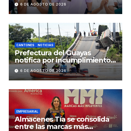
fenómeno de El Niño:
6 DE AGOSTO DE 2026
Gobierno Nacional capacita a
2.500 jóvenes
CANTONES
NOTICIAS
Prefectura del Guayas
notifica por incumplimiento
contractual a la
6 DE AGOSTO DE 2026
Concesionaria CONORTE y
exige celeridad en
desmontaje del puente
Gonzalo Icaza Cornejo, en
Daule
EMPRESARIAL
Almacenes Tía se consolida
entre las marcas más