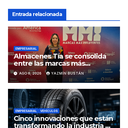
Entrada relacionada
EMPRESARIAL
Almacenes Tía se consolida
entre las marcas más
influyentes del Ecuador
AGO 6, 2026
YAZMÍN BUSTÁN
EMPRESARIAL
VEHÍCULOS
Cinco innovaciones que están
transformando la industria de