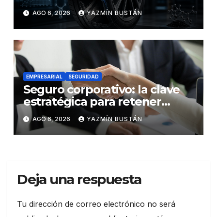
los neumáticos y redefinen el
AGO 6, 2026
YAZMÍN BUSTÁN
futuro de la movilidad
EMPRESARIAL
SEGURIDAD
Seguro corporativo: la clave
estratégica para retener
talento en Ecuador
AGO 6, 2026
YAZMÍN BUSTÁN
Deja una respuesta
Tu dirección de correo electrónico no será