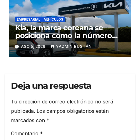
EMPRESARIAL
VEHÍCULOS
Kia, la marca coreana se
posiciona como la número
uno en ventas de vehículos
AGO 5, 2026
YAZMÍN BUSTÁN
eléctricos en Ecuador
durante julio
Deja una respuesta
Tu dirección de correo electrónico no será
publicada.
Los campos obligatorios están
marcados con
*
Comentario
*