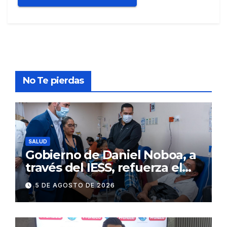
No Te pierdas
SALUD
Gobierno de Daniel Noboa, a
través del IESS, refuerza el
abastecimiento de insulina
5 DE AGOSTO DE 2026
en 86 establecimientos de
salud