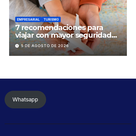
EMPRESARIAL
TURISMO
7 recomendaciones para
viajar con mayor seguridad
dentro y fuera del Ecuador
5 DE AGOSTO DE 2026
Whatsapp