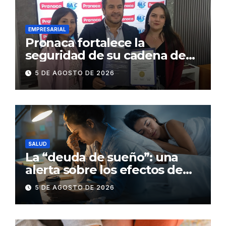
EMPRESARIAL
Pronaca fortalece la
seguridad de su cadena de
suministro con certificación
5 DE AGOSTO DE 2026
BASC en dos plantas
SALUD
La “deuda de sueño”: una
alerta sobre los efectos de
dormir mal en la salud física y
5 DE AGOSTO DE 2026
mental