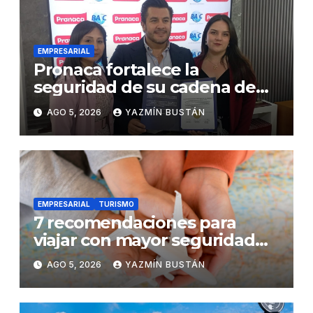
EMPRESARIAL
Pronaca fortalece la
seguridad de su cadena de
suministro con certificación
AGO 5, 2026
YAZMÍN BUSTÁN
BASC en dos plantas
EMPRESARIAL
TURISMO
7 recomendaciones para
viajar con mayor seguridad
dentro y fuera del Ecuador
AGO 5, 2026
YAZMÍN BUSTÁN