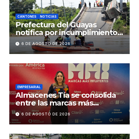
CANTONES
NOTICIAS
Prefectura del Guayas
notifica por incumplimiento
contractual a la
6 DE AGOSTO DE 2026
Concesionaria CONORTE y
exige celeridad en
desmontaje del puente
Gonzalo Icaza Cornejo, en
Daule
EMPRESARIAL
Almacenes Tía se consolida
entre las marcas más
influyentes del Ecuador
6 DE AGOSTO DE 2026