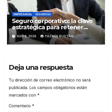
EMPRESARIAL
SEGURIDAD
Seguro corporativo: la clave
estratégica para retener
talento en Ecuador
AGO 6, 2026
YAZMÍN BUSTÁN
Deja una respuesta
Tu dirección de correo electrónico no será
publicada.
Los campos obligatorios están
marcados con
*
Comentario
*