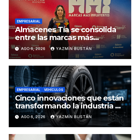
EMPRESARIAL
Almacenes Tía se consolida
entre las marcas más
influyentes del Ecuador
AGO 6, 2026
YAZMÍN BUSTÁN
EMPRESARIAL
VEHÍCULOS
Cinco innovaciones que están
transformando la industria de
los neumáticos y redefinen el
AGO 6, 2026
YAZMÍN BUSTÁN
futuro de la movilidad