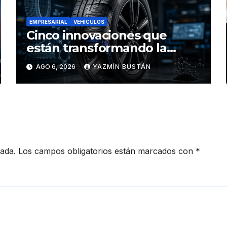
EMPRESARIAL
VEHÍCULOS
Cinco innovaciones que
están transformando la
industria de los neumáticos y
AGO 6, 2026
YAZMÍN BUSTÁN
redefinen el futuro de la
movilidad
cada.
Los campos obligatorios están marcados con
*