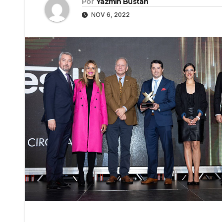
Por
Yazmín Bustán
NOV 6, 2022