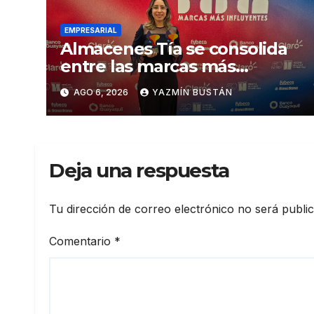
EMPRESARIAL
Almacenes Tía se consolida
entre las marcas más
influyentes del Ecuador
AGO 6, 2026
YAZMÍN BUSTÁN
Deja una respuesta
Tu dirección de correo electrónico no será publi
Comentario
*