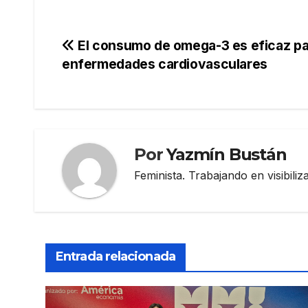
Navegación
El consumo de omega-3 es eficaz par
enfermedades cardiovasculares
de
entradas
Por
Yazmín Bustán
Feminista. Trabajando en visibili
Entrada relacionada