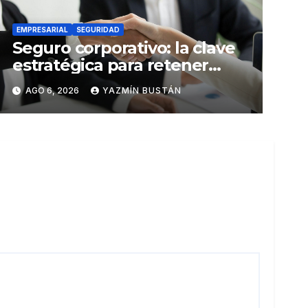
EMPRESARIAL
SEGURIDAD
Seguro corporativo: la clave
estratégica para retener
talento en Ecuador
AGO 6, 2026
YAZMÍN BUSTÁN