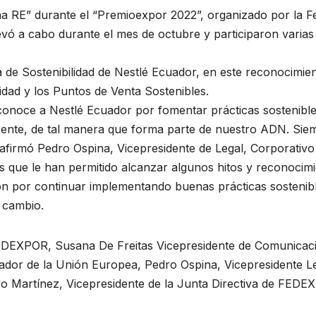
 RE” durante el “Premioexpor 2022”, organizado por la Fe
levó a cabo durante el mes de octubre y participaron varia
gia de Sostenibilidad de Nestlé Ecuador, en este reconocimie
idad y los Puntos de Venta Sostenibles.
conoce a Nestlé Ecuador por fomentar prácticas sostenible
resente, de tal manera que forma parte de nuestro ADN. S
 afirmó Pedro Ospina, Vicepresidente de Legal, Corporativo 
as que le han permitido alcanzar algunos hitos y reconocimie
n por continuar implementando buenas prácticas sostenibl
 cambio.
FEDEXPOR, Susana De Freitas Vicepresidente de Comunicació
or de la Unión Europea, Pedro Ospina, Vicepresidente Lega
ro Martínez, Vicepresidente de la Junta Directiva de FED