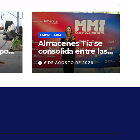
EMPRESARIAL
Almacenes Tía se
 por
consolida entre las
marcas más
6 DE AGOSTO DE 2026
influyentes del
Ecuador
ge
n