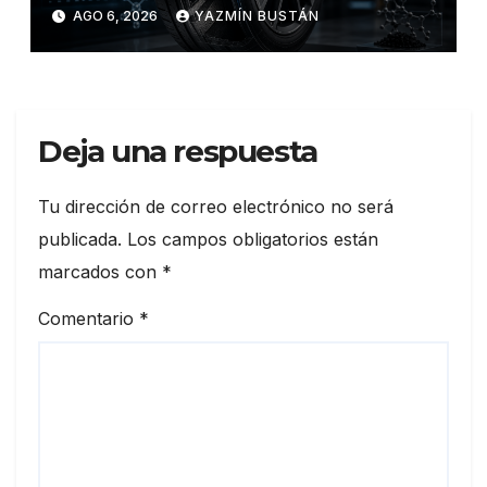
los neumáticos y redefinen el
AGO 6, 2026
YAZMÍN BUSTÁN
futuro de la movilidad
Deja una respuesta
Tu dirección de correo electrónico no será
publicada.
Los campos obligatorios están
marcados con
*
Comentario
*