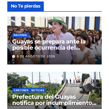
No Te pierdas
NACIONAL
Guayas se prepara ante la
posible ocurrencia del
fenómeno de El Niño:
6 DE AGOSTO DE 2026
Gobierno Nacional capacita a
2.500 jóvenes
CANTONES
NOTICIAS
Prefectura del Guayas
notifica por incumplimiento
contractual a la