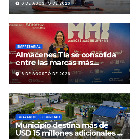
6 DE AGOSTO DE 2026
Concesionaria CONORTE y
exige celeridad en
desmontaje del puente
Gonzalo Icaza Cornejo, en
Daule
EMPRESARIAL
Almacenes Tía se consolida
entre las marcas más
influyentes del Ecuador
6 DE AGOSTO DE 2026
GUAYAQUIL
SEGURIDAD
Municipio destina más de
USD 15 millones adicionales a