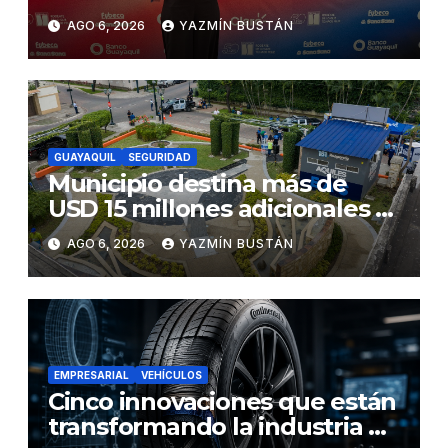
influyentes del Ecuador
AGO 6, 2026
YAZMÍN BUSTÁN
GUAYAQUIL
SEGURIDAD
Municipio destina más de
USD 15 millones adicionales a
SEGURA EP para fortalecer la
AGO 6, 2026
YAZMÍN BUSTÁN
seguridad ciudadana
EMPRESARIAL
VEHÍCULOS
Cinco innovaciones que están
transformando la industria de