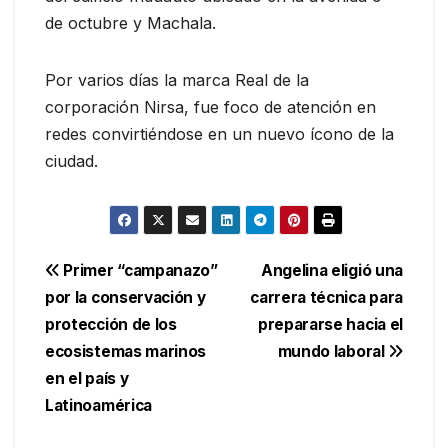
de octubre y Machala.
Por varios días la marca Real de la
corporación Nirsa, fue foco de atención en
redes convirtiéndose en un nuevo ícono de la
ciudad.
Navegación
Primer “campanazo”
Angelina eligió una
por la conservación y
carrera técnica para
de
protección de los
prepararse hacia el
entradas
ecosistemas marinos
mundo laboral
en el país y
Latinoamérica