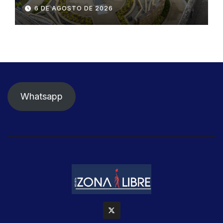
SEGURA EP para fortalecer la
6 DE AGOSTO DE 2026
seguridad ciudadana
Whatsapp