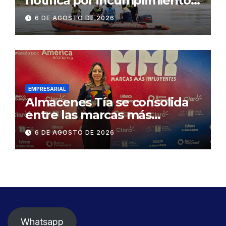
notifica por incumplimiento
contractual a la
6 DE AGOSTO DE 2026
Concesionaria CONORTE y
exige celeridad en
desmontaje del puente
Gonzalo Icaza Cornejo, en
Daule
EMPRESARIAL
Almacenes Tía se consolida
entre las marcas más
influyentes del Ecuador
6 DE AGOSTO DE 2026
Whatsapp