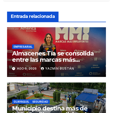
Entrada relacionada
EMPRESARIAL
Almacenes Tía se consolida
entre las marcas más
influyentes del Ecuador
AGO 6, 2026
YAZMÍN BUSTÁN
GUAYAQUIL
SEGURIDAD
Municipio destina más de