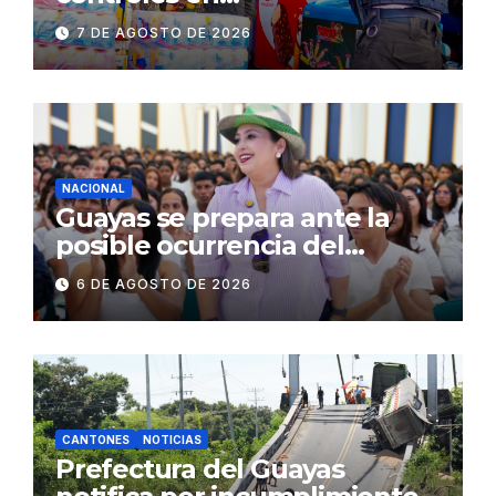
establecimientos y espacios
7 DE AGOSTO DE 2026
públicos de Pichincha: 684
operativos en zonas
comerciales y de
concurrencia
NACIONAL
Guayas se prepara ante la
posible ocurrencia del
fenómeno de El Niño:
6 DE AGOSTO DE 2026
Gobierno Nacional capacita a
2.500 jóvenes
CANTONES
NOTICIAS
Prefectura del Guayas