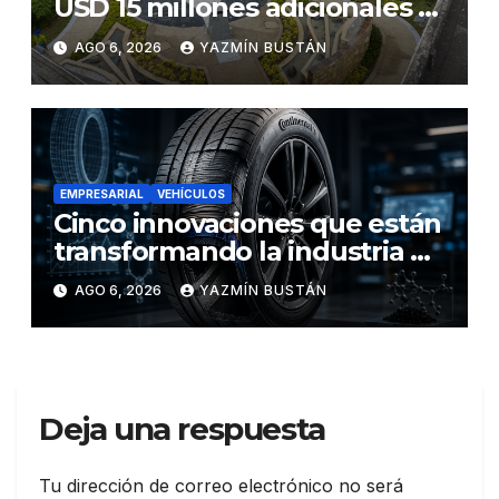
USD 15 millones adicionales a
SEGURA EP para fortalecer la
AGO 6, 2026
YAZMÍN BUSTÁN
seguridad ciudadana
EMPRESARIAL
VEHÍCULOS
Cinco innovaciones que están
transformando la industria de
los neumáticos y redefinen el
AGO 6, 2026
YAZMÍN BUSTÁN
futuro de la movilidad
Deja una respuesta
Tu dirección de correo electrónico no será