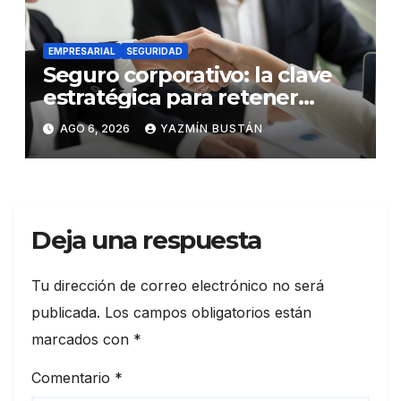
EMPRESARIAL
SEGURIDAD
Seguro corporativo: la clave
estratégica para retener
talento en Ecuador
AGO 6, 2026
YAZMÍN BUSTÁN
Deja una respuesta
Tu dirección de correo electrónico no será
publicada.
Los campos obligatorios están
marcados con
*
Comentario
*