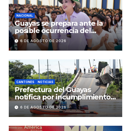
concurrencia
NACIONAL
Guayas se prepara ante la
posible ocurrencia del
fenómeno de El Niño:
6 DE AGOSTO DE 2026
Gobierno Nacional capacita a
2.500 jóvenes
CANTONES
NOTICIAS
Prefectura del Guayas
notifica por incumplimiento
contractual a la
6 DE AGOSTO DE 2026
Concesionaria CONORTE y
exige celeridad en
desmontaje del puente