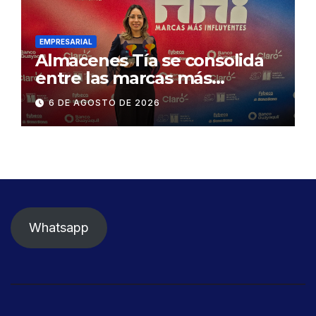
Gonzalo Icaza Cornejo, en
Daule
EMPRESARIAL
Almacenes Tía se consolida
entre las marcas más
influyentes del Ecuador
6 DE AGOSTO DE 2026
Whatsapp