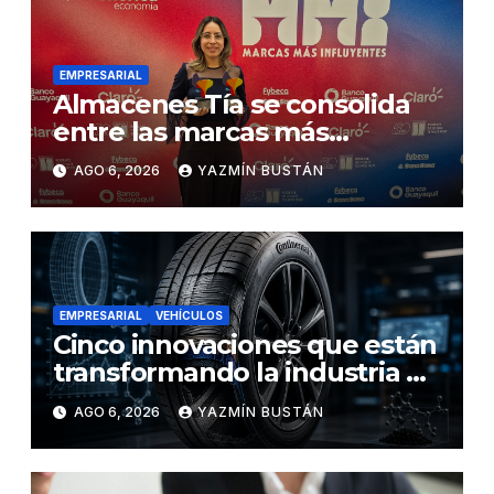
EMPRESARIAL
Almacenes Tía se consolida
entre las marcas más
influyentes del Ecuador
AGO 6, 2026
YAZMÍN BUSTÁN
EMPRESARIAL
VEHÍCULOS
Cinco innovaciones que están
transformando la industria de
los neumáticos y redefinen el
AGO 6, 2026
YAZMÍN BUSTÁN
futuro de la movilidad