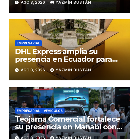
AGO 8, 2026
YAZMÍN BUSTÁN
EMPRESARIAL
DHL Express amplia su
presencia en Ecuador para
responder al crecimiento de
AGO 8, 2026
YAZMÍN BUSTÁN
las exportaciones
EMPRESARIAL
VEHÍCULOS
Teojama Comercial fortalece
su presencia en Manabí con
una apuesta por la movilidad
AGO 8, 2026
YAZMÍN BUSTÁN