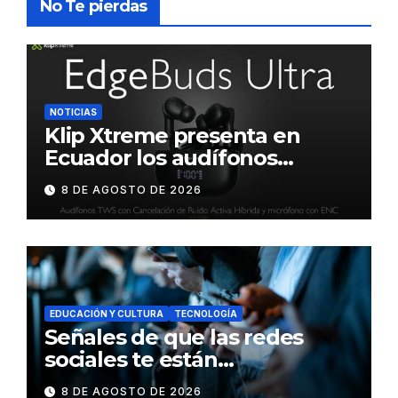
No Te pierdas
NOTICIAS
Klip Xtreme presenta en
Ecuador los audífonos
DynaBuds con sonido
8 DE AGOSTO DE 2026
inteligente y control táctil
EDUCACIÓN Y CULTURA
TECNOLOGÍA
Señales de que las redes
sociales te están
consumiendo
8 DE AGOSTO DE 2026