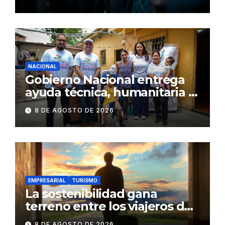
NACIONAL
Gobierno Nacional entrega
ayuda técnica, humanitaria y
Bono Joaquín Gallegos Lara a
8 DE AGOSTO DE 2026
familia en situación de
vulnerabilidad
EMPRESARIAL
TURISMO
La sostenibilidad gana
terreno entre los viajeros de
negocios
8 DE AGOSTO DE 2026