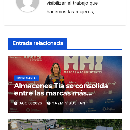
visibilizar el trabajo que
hacemos las mujeres,
Entrada relacionada
EMPRESARIAL
Almacenes Tía se consolida
entre las marcas más
influyentes del Ecuador
AGO 6, 2026
YAZMÍN BUSTÁN