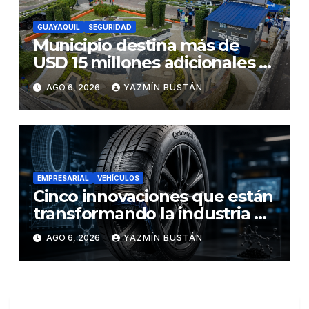
GUAYAQUIL
SEGURIDAD
Municipio destina más de
USD 15 millones adicionales a
SEGURA EP para fortalecer la
AGO 6, 2026
YAZMÍN BUSTÁN
seguridad ciudadana
EMPRESARIAL
VEHÍCULOS
Cinco innovaciones que están
transformando la industria de
los neumáticos y redefinen el
AGO 6, 2026
YAZMÍN BUSTÁN
futuro de la movilidad