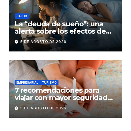
SALUD
La “deuda de sueño”: una
alerta sobre los efectos de
dormir mal en la salud física y
5 DE AGOSTO DE 2026
mental
EMPRESARIAL
TURISMO
7 recomendaciones para
viajar con mayor seguridad
dentro y fuera del Ecuador
5 DE AGOSTO DE 2026