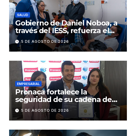
SALUD
Gobierno de Daniel Noboa, a
través del IESS, refuerza el
abastecimiento de insulina
5 DE AGOSTO DE 2026
en 86 establecimientos de
salud
EMPRESARIAL
Pronaca fortalece la
seguridad de su cadena de
suministro con certificación
5 DE AGOSTO DE 2026
BASC en dos plantas