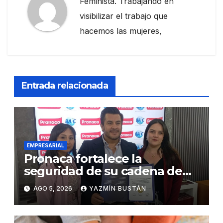
Feminista. Trabajando en
visibilizar el trabajo que
hacemos las mujeres,
Entrada relacionada
EMPRESARIAL
Pronaca fortalece la
seguridad de su cadena de
suministro con certificación
AGO 5, 2026
YAZMÍN BUSTÁN
BASC en dos plantas