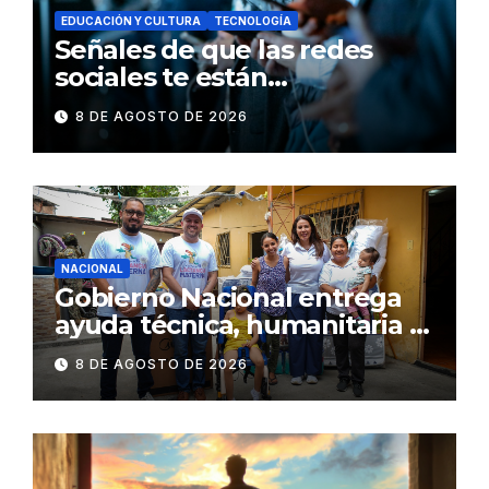
EDUCACIÓN Y CULTURA
TECNOLOGÍA
Señales de que las redes
sociales te están
consumiendo
8 DE AGOSTO DE 2026
NACIONAL
Gobierno Nacional entrega
ayuda técnica, humanitaria y
Bono Joaquín Gallegos Lara a
8 DE AGOSTO DE 2026
familia en situación de
vulnerabilidad