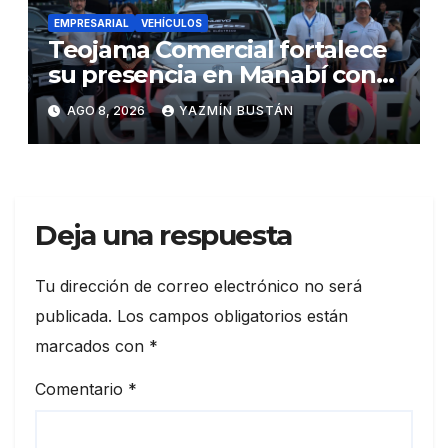
EMPRESARIAL
VEHÍCULOS
Teojama Comercial fortalece
su presencia en Manabí con
una apuesta por la movilidad
AGO 8, 2026
YAZMÍN BUSTÁN
híbrida y eléctrica durante
ExpoAuto del Pacífico 2026
Deja una respuesta
Tu dirección de correo electrónico no será
publicada.
Los campos obligatorios están
marcados con
*
Comentario
*