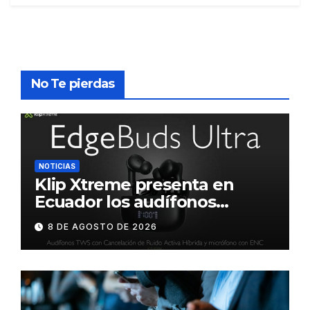
No Te pierdas
NOTICIAS
Klip Xtreme presenta en
Ecuador los audífonos
DynaBuds con sonido
8 DE AGOSTO DE 2026
inteligente y control táctil