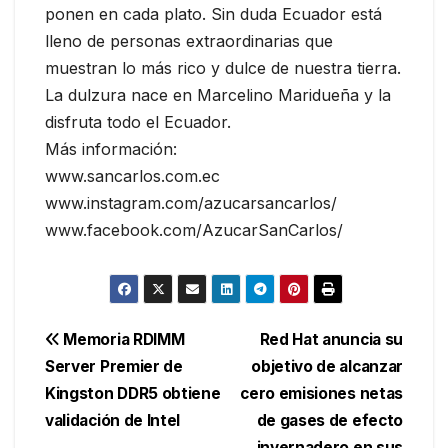
ponen en cada plato. Sin duda Ecuador está
lleno de personas extraordinarias que
muestran lo más rico y dulce de nuestra tierra.
La dulzura nace en Marcelino Maridueña y la
disfruta todo el Ecuador.
Más información:
www.sancarlos.com.ec
www.instagram.com/azucarsancarlos/
www.facebook.com/AzucarSanCarlos/
Navegación
Memoria RDIMM
Red Hat anuncia su
Server Premier de
objetivo de alcanzar
de
Kingston DDR5 obtiene
cero emisiones netas
entradas
validación de Intel
de gases de efecto
invernadero en sus