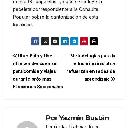
nueve (9) papeletas, ya que se incluye la
papeleta correspondiente a la Consulta
Popular sobre la cantonización de esta
localidad.
Navegación
Uber Eats y Uber
Metodologías para la
ofrecen descuentos
educación inicial se
de
para comida y viajes
refuerzan en redes de
entradas
durante próximas
aprendizaje
Elecciones Seccionales
Por
Yazmín Bustán
Feminista. Trabajando en