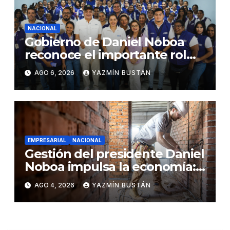
NACIONAL
Gobierno de Daniel Noboa
reconoce el importante rol
que cumplen educadoras del
AGO 6, 2026
YAZMÍN BUSTÁN
servicio Creciendo con
Nuestros Hijos en beneficio
de la niñez
EMPRESARIAL
NACIONAL
Gestión del presidente Daniel
Noboa impulsa la economía:
ventas superan los USD
AGO 4, 2026
YAZMÍN BUSTÁN
25.600 millones y crecen
16,7% en julio