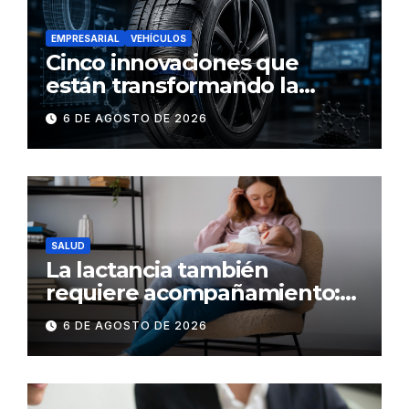
EMPRESARIAL
VEHÍCULOS
Cinco innovaciones que
están transformando la
industria de los neumáticos y
6 DE AGOSTO DE 2026
redefinen el futuro de la
movilidad
SALUD
La lactancia también
requiere acompañamiento:
el respaldo que necesitan la
6 DE AGOSTO DE 2026
madre y el bebé