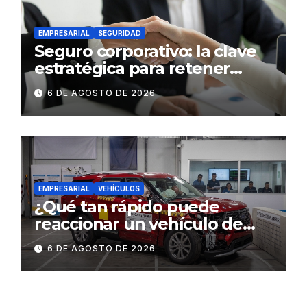
EMPRESARIAL
SEGURIDAD
Seguro corporativo: la clave
estratégica para retener
talento en Ecuador
6 DE AGOSTO DE 2026
EMPRESARIAL
VEHÍCULOS
¿Qué tan rápido puede
reaccionar un vehículo de
lujo ante una emergencia?
6 DE AGOSTO DE 2026