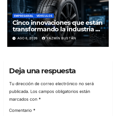
EMPRESARIAL
VEHÍCULOS
Cinco innovaciones que están
transformando la industria de
los neumáticos y redefinen el
AGO 6, 2026
YAZMÍN BUSTÁN
futuro de la movilidad
Deja una respuesta
Tu dirección de correo electrónico no será
publicada.
Los campos obligatorios están
marcados con
*
Comentario
*