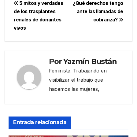
Navegación
5 mitos y verdades
¿Qué derechos tengo
de los trasplantes
ante las llamadas de
de
renales de donantes
cobranza?
entradas
vivos
Por
Yazmín Bustán
Feminista. Trabajando en
visibilizar el trabajo que
hacemos las mujeres,
Entrada relacionada