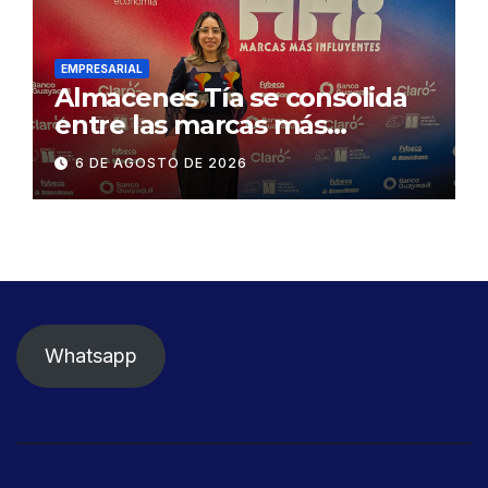
Gonzalo Icaza Cornejo, en
Daule
EMPRESARIAL
Almacenes Tía se consolida
entre las marcas más
influyentes del Ecuador
6 DE AGOSTO DE 2026
Whatsapp