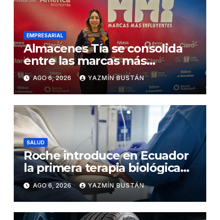
EMPRESARIAL
Almacenes Tía se consolida
entre las marcas más
influyentes del Ecuador
AGO 6, 2026
YAZMÍN BUSTÁN
SALUD
Roche introduce en Ecuador
la primera terapia biológica
de precisión capaz de
AGO 6, 2026
YAZMÍN BUSTÁN
detener el daño renal por
nefritis lúpica