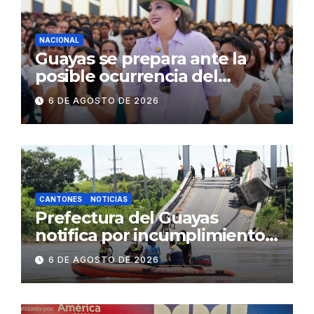
concurrencia
NACIONAL
Guayas se prepara ante la
posible ocurrencia del
fenómeno de El Niño:
6 DE AGOSTO DE 2026
Gobierno Nacional capacita a
2.500 jóvenes
CANTONES
NOTICIAS
Prefectura del Guayas
notifica por incumplimiento
contractual a la
6 DE AGOSTO DE 2026
Concesionaria CONORTE y
exige celeridad en
desmontaje del puente