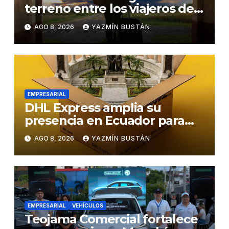
terreno entre los viajeros de
negocios
AGO 8, 2026
YAZMÍN BUSTÁN
EMPRESARIAL
DHL Express amplia su
presencia en Ecuador para
responder al crecimiento de
AGO 8, 2026
YAZMÍN BUSTÁN
las exportaciones
EMPRESARIAL
VEHÍCULOS
Teojama Comercial fortalece