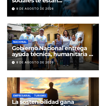
sociales te están
consumiendo
8 DE AGOSTO DE 2026
NACIONAL
Gobierno Nacional entrega
ayuda técnica, humanitaria y
Bono Joaquín Gallegos Lara a
8 DE AGOSTO DE 2026
familia en situación de
vulnerabilidad
EMPRESARIAL
TURISMO
La sostenibilidad gana