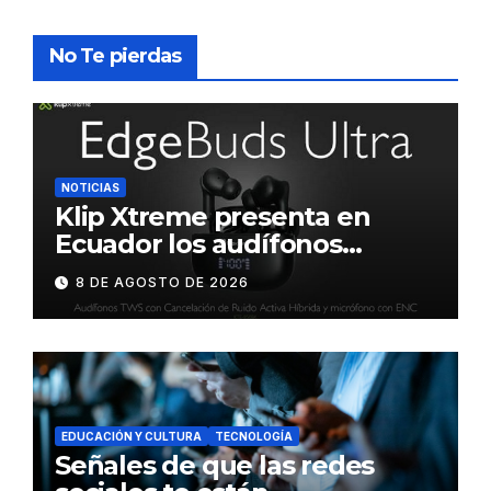
No Te pierdas
NOTICIAS
Klip Xtreme presenta en
Ecuador los audífonos
DynaBuds con sonido
8 DE AGOSTO DE 2026
inteligente y control táctil
EDUCACIÓN Y CULTURA
TECNOLOGÍA
Señales de que las redes