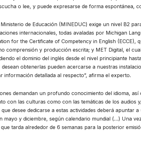
escucha o lee, y puede expresarse de forma espontánea, con
el Ministerio de Educación (MINEDUC) exige un nivel B2 par
ificaciones internacionales, todas avaladas por Michigan L
ion for the Certificate of Competency in English (ECCE), 
o comprensión y producción escrita; y MET Digital, el cual
iendo el dominio del inglés desde el nivel principiante has
es desean obtenerlas pueden acercarse a nuestras instalaci
 información detallada al respecto”, afirma el experto.
siones demandan un profundo conocimiento del idioma, así c
anto con las culturas como con las temáticas de los audios y
ue desee dedicarse a estas actividades deberá apuntar a un
en mayo y diciembre, según calendario mundial (…) Una ve
 que tarda alrededor de 6 semanas para la posterior emisión