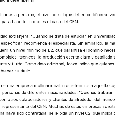
vidad a desempeñar
icarse la persona, el nivel con el que deben certificarse v
da para hacerlo, como es el caso del CEN.
dad extranjera: “Cuando se trata de estudiar en universidad
ón específica”, recomienda el especialista. Sin embargo, la m
uerir un nivel mínimo de B2, que garantiza el dominio nec
omplejos, técnicos, la producción escrita clara y detallada 
te y fluida. Como dato adicional, Icaza indica que quienes
tener su título.
ar de una empresa multinacional, nos referimos a aquella c
personas de diferentes nacionalidades. “Quienes trabajan
n otros colaboradores y clientes de alrededor del mundo
el representante del CEN. Muchas de estas empresas solicita
na haya sido contratada, se le pida un nivel C2, que indica