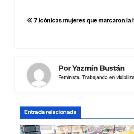
Navegación
7 icónicas mujeres que marcaron la h
de
entradas
Por
Yazmín Bustán
Feminista. Trabajando en visibili
Entrada relacionada