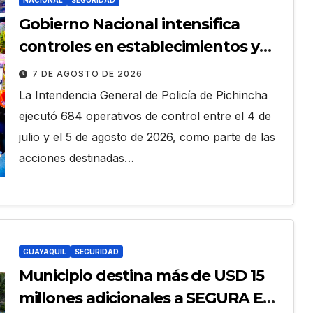
NACIONAL
SEGURIDAD
Gobierno Nacional intensifica
controles en establecimientos y
espacios públicos de Pichincha:
7 DE AGOSTO DE 2026
684 operativos en zonas
La Intendencia General de Policía de Pichincha
comerciales y de concurrencia
ejecutó 684 operativos de control entre el 4 de
julio y el 5 de agosto de 2026, como parte de las
acciones destinadas…
GUAYAQUIL
SEGURIDAD
Municipio destina más de USD 15
millones adicionales a SEGURA EP