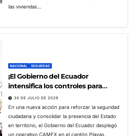
las viviendas…
NACIONAL
SEGURIDAD
¡El Gobierno del Ecuador
intensifica los controles para
blindar la seguridad y reactivar el
30 DE JULIO DE 2026
turismo!
En una nueva acción para reforzar la seguridad
ciudadana y consolidar la presencia del Estado
en territorio, el Gobierno del Ecuador desplegó
un operativo CAMEX en el cantón Playas,