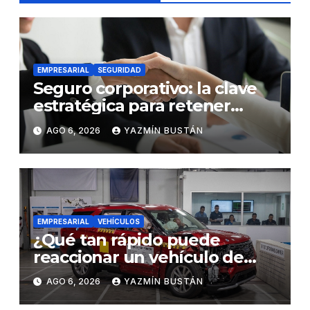
EMPRESARIAL
SEGURIDAD
Seguro corporativo: la clave
estratégica para retener
talento en Ecuador
AGO 6, 2026
YAZMÍN BUSTÁN
EMPRESARIAL
VEHÍCULOS
¿Qué tan rápido puede
reaccionar un vehículo de
lujo ante una emergencia?
AGO 6, 2026
YAZMÍN BUSTÁN