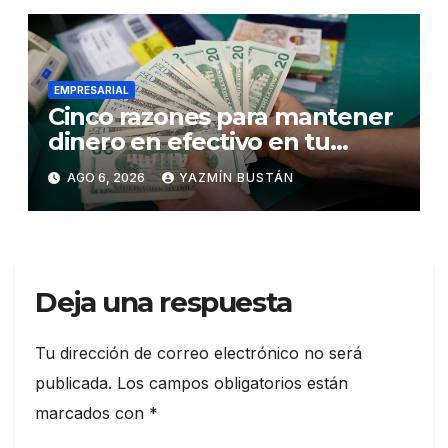
EMPRESARIAL
Cinco razones para mantener
dinero en efectivo en tu
billetera
AGO 6, 2026
YAZMÍN BUSTÁN
Deja una respuesta
Tu dirección de correo electrónico no será
publicada.
Los campos obligatorios están
marcados con
*