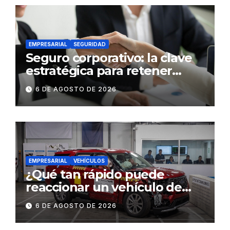
EMPRESARIAL
SEGURIDAD
Seguro corporativo: la clave
estratégica para retener
talento en Ecuador
6 DE AGOSTO DE 2026
EMPRESARIAL
VEHÍCULOS
¿Qué tan rápido puede
reaccionar un vehículo de
lujo ante una emergencia?
6 DE AGOSTO DE 2026