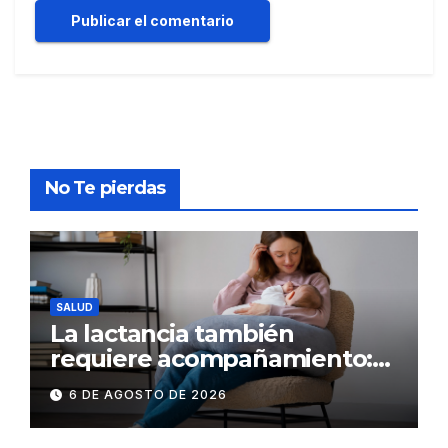
No Te pierdas
SALUD
La lactancia también
requiere acompañamiento:
el respaldo que necesitan la
6 DE AGOSTO DE 2026
madre y el bebé