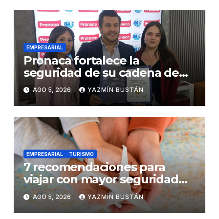
EMPRESARIAL
Pronaca fortalece la
seguridad de su cadena de
suministro con certificación
AGO 5, 2026
YAZMÍN BUSTÁN
BASC en dos plantas
EMPRESARIAL
TURISMO
7 recomendaciones para
viajar con mayor seguridad
dentro y fuera del Ecuador
AGO 5, 2026
YAZMÍN BUSTÁN