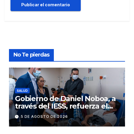
No Te pierdas
SALUD
Gobierno de Daniel Noboa, a
través del IESS, refuerza el
abastecimiento de insulina
5 DE AGOSTO DE 2026
en 86 establecimientos de
salud