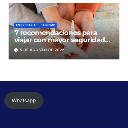
EMPRESARIAL
TURISMO
7 recomendaciones para
viajar con mayor seguridad
dentro y fuera del Ecuador
5 DE AGOSTO DE 2026
Whatsapp