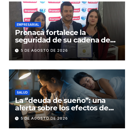
EMPRESARIAL
Pronaca fortalece la
seguridad de su cadena de
suministro con certificación
5 DE AGOSTO DE 2026
BASC en dos plantas
SALUD
La “deuda de sueño”: una
alerta sobre los efectos de
dormir mal en la salud física y
5 DE AGOSTO DE 2026
mental