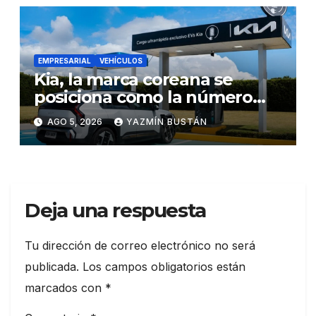
EMPRESARIAL
VEHÍCULOS
Kia, la marca coreana se
posiciona como la número
uno en ventas de vehículos
AGO 5, 2026
YAZMÍN BUSTÁN
eléctricos en Ecuador
durante julio
Deja una respuesta
Tu dirección de correo electrónico no será
publicada.
Los campos obligatorios están
marcados con
*