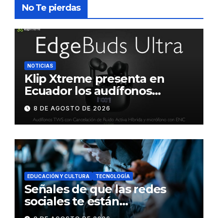
No Te pierdas
NOTICIAS
Klip Xtreme presenta en
Ecuador los audífonos
DynaBuds con sonido
8 DE AGOSTO DE 2026
inteligente y control táctil
EDUCACIÓN Y CULTURA
TECNOLOGÍA
Señales de que las redes
sociales te están
consumiendo