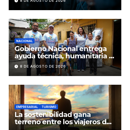
8 DE AGOSTO DE 2026
NACIONAL
Gobierno Nacional entrega
ayuda técnica, humanitaria y
Bono Joaquín Gallegos Lara a
8 DE AGOSTO DE 2026
familia en situación de
vulnerabilidad
EMPRESARIAL
TURISMO
La sostenibilidad gana
terreno entre los viajeros de
negocios