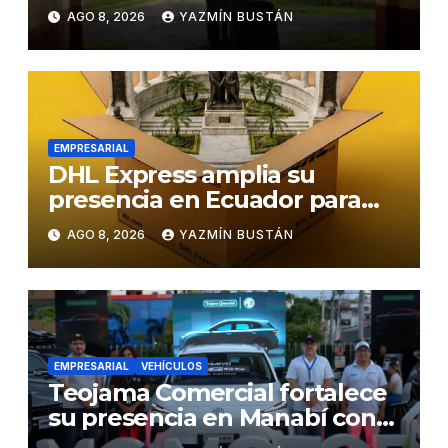
negocios
AGO 8, 2026
YAZMÍN BUSTÁN
EMPRESARIAL
DHL Express amplia su
presencia en Ecuador para
responder al crecimiento de
AGO 8, 2026
YAZMÍN BUSTÁN
las exportaciones
EMPRESARIAL
VEHÍCULOS
Teojama Comercial fortalece
su presencia en Manabí con
una apuesta por la movilidad