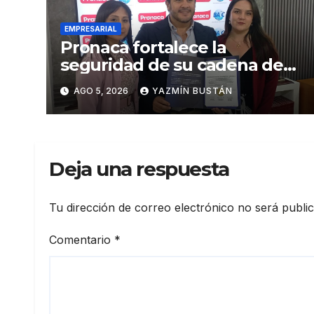
EMPRESARIAL
Pronaca fortalece la
seguridad de su cadena de
suministro con certificación
AGO 5, 2026
YAZMÍN BUSTÁN
BASC en dos plantas
Deja una respuesta
Tu dirección de correo electrónico no será publi
Comentario
*