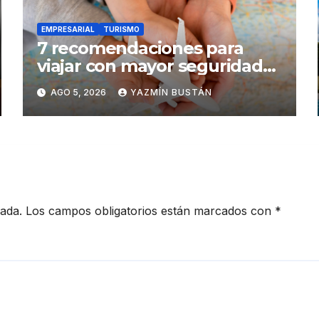
EMPRESARIAL
TURISMO
7 recomendaciones para
viajar con mayor seguridad
dentro y fuera del Ecuador
AGO 5, 2026
YAZMÍN BUSTÁN
cada.
Los campos obligatorios están marcados con
*