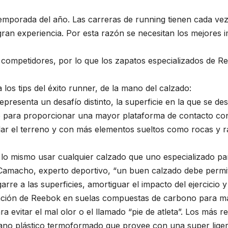
 temporada del año. Las carreras de running tienen cada vez
 gran experiencia. Por esta razón se necesitan los mejore
s competidores, por lo que los zapatos especializados de R
os tips del éxito runner, de la mano del calzado:
epresenta un desafío distinto, la superficie en la que se de
o para proporcionar una mayor plataforma de contacto con 
lar el terreno y con más elementos sueltos como rocas y 
s lo mismo usar cualquier calzado que uno especializado pa
macho, experto deportivo, “un buen calzado debe permitir la
rre a las superficies, amortiguar el impacto del ejercicio y
tación de Reebok en suelas compuestas de carbono para m
ra evitar el mal olor o el llamado “pie de atleta”. Los má
tano plástico termoformado que provee con una super lige