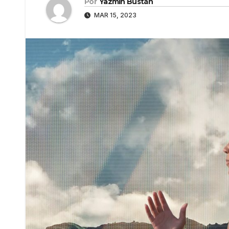
Por
Yazmín Bustán
MAR 15, 2023