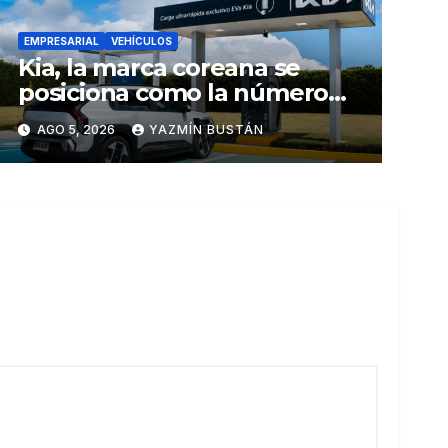
EMPRESARIAL
VEHÍCULOS
Kia, la marca coreana se
posiciona como la número
uno en ventas de vehículos
AGO 5, 2026
YAZMÍN BUSTÁN
eléctricos en Ecuador
durante julio