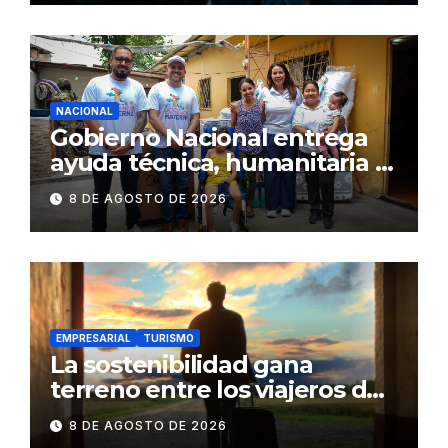
NACIONAL
Gobierno Nacional entrega
ayuda técnica, humanitaria y
Bono Joaquín Gallegos Lara a
8 DE AGOSTO DE 2026
familia en situación de
vulnerabilidad
EMPRESARIAL
TURISMO
La sostenibilidad gana
terreno entre los viajeros de
negocios
8 DE AGOSTO DE 2026