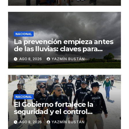
familia en situación de
vulnerabilidad
NACIONAL
La prevención empieza antes
de las lluvias: claves para
proteger los cultivos frente a
AGO 8, 2026
YAZMÍN BUSTÁN
El Niño
NACIONAL
El Gobierno fortalece la
seguridad y el control
territorial en General Villamil
AGO 8, 2026
YAZMÍN BUSTÁN
Playas