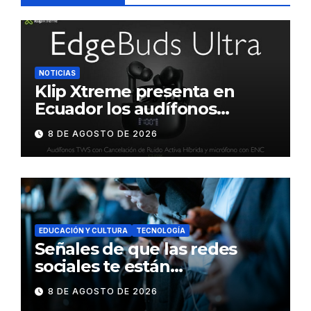
NOTICIAS
Klip Xtreme presenta en
Ecuador los audífonos
DynaBuds con sonido
8 DE AGOSTO DE 2026
inteligente y control táctil
EDUCACIÓN Y CULTURA
TECNOLOGÍA
Señales de que las redes
sociales te están
consumiendo
8 DE AGOSTO DE 2026