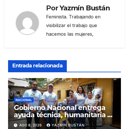
Por
Yazmín Bustán
Feminista. Trabajando en
visibilizar el trabajo que
hacemos las mujeres,
Entrada relacionada
NACIONAL
Gobierno Nacional entrega
ayuda técnica, humanitaria y
Bono Joaquín Gallegos Lara a
AGO 8, 2026
YAZMÍN BUSTÁN