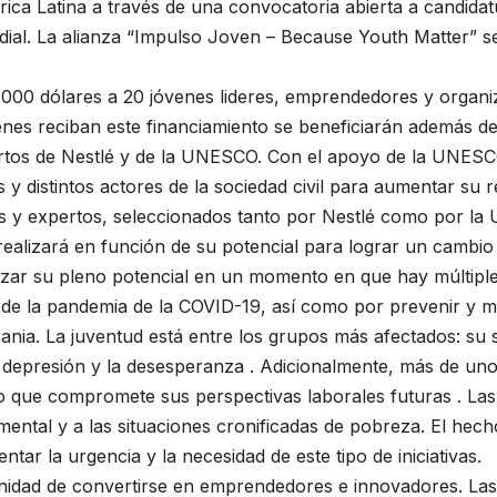
a Latina a través de una convocatoria abierta a candidatur
dial. La alianza “Impulso Joven – Because Youth Matter” 
.000 dólares a 20 jóvenes lideres, emprendedores y organi
enes reciban este financiamiento se beneficiarán además de
rtos de Nestlé y de la UNESCO. Con el apoyo de la UNESCO
 y distintos actores de la sociedad civil para aumentar su 
s y expertos, seleccionados tanto por Nestlé como por la 
realizará en función de su potencial para lograr un cambi
nzar su pleno potencial en un momento en que hay múltiples
de la pandemia de la COVID-19, así como por prevenir y mit
ania. La juventud está entre los grupos más afectados: su s
 depresión y la desesperanza . Adicionalmente, más de un
, lo que compromete sus perspectivas laborales futuras . L
 mental y a las situaciones cronificadas de pobreza. El he
tar la urgencia y la necesidad de este tipo de iniciativas.
unidad de convertirse en emprendedores e innovadores. La