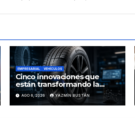
EMPRESARIAL
VEHÍCULOS
Cinco innovaciones que
están transformando la
industria de los neumáticos y
AGO 6, 2026
YAZMÍN BUSTÁN
redefinen el futuro de la
movilidad