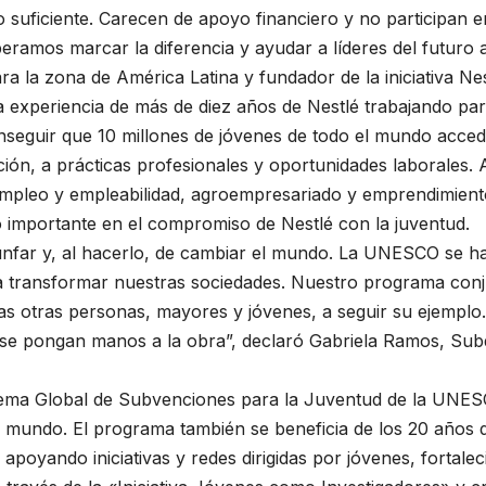
o suficiente. Carecen de apoyo financiero y no participan e
amos marcar la diferencia y ayudar a líderes del futuro 
para la zona de América Latina y fundador de la iniciativa 
la experiencia de más de diez años de Nestlé trabajando pa
 conseguir que 10 millones de jóvenes de todo el mundo ac
ación, a prácticas profesionales y oportunidades laborales.
 empleo y empleabilidad, agroempresariado y emprendimient
importante en el compromiso de Nestlé con la juventud.
unfar y, al hacerlo, de cambiar el mundo. La UNESCO se h
 a transformar nuestras sociedades. Nuestro programa conj
 otras personas, mayores y jóvenes, a seguir su ejemplo. L
se pongan manos a la obra”, declaró Gabriela Ramos, Subdi
ema Global de Subvenciones para la Juventud de la UNES
l mundo. El programa también se beneficia de los 20 años 
apoyando iniciativas y redes dirigidas por jóvenes, fortale