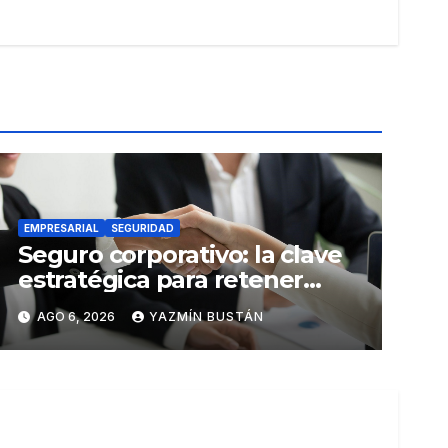
EMPRESARIAL
SEGURIDAD
Seguro corporativo: la clave
estratégica para retener
talento en Ecuador
AGO 6, 2026
YAZMÍN BUSTÁN