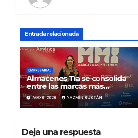
Entrada relacionada
EMPRESARIAL
Almacenes Tía se consolida
entre las marcas más
influyentes del Ecuador
AGO 6, 2026
YAZMÍN BUSTÁN
Deja una respuesta