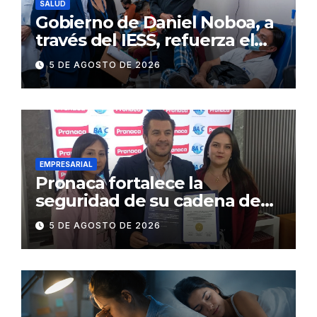
SALUD
Gobierno de Daniel Noboa, a
través del IESS, refuerza el
abastecimiento de insulina
5 DE AGOSTO DE 2026
en 86 establecimientos de
salud
EMPRESARIAL
Pronaca fortalece la
seguridad de su cadena de
suministro con certificación
5 DE AGOSTO DE 2026
BASC en dos plantas