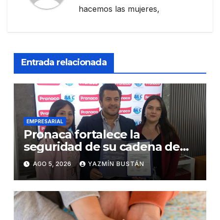
hacemos las mujeres,
Entrada relacionada
EMPRESARIAL
Pronaca fortalece la
seguridad de su cadena de
suministro con certificación
AGO 5, 2026
YAZMÍN BUSTÁN
BASC en dos plantas