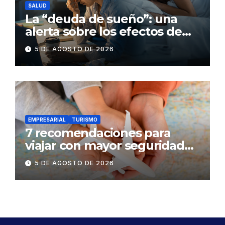
SALUD
La “deuda de sueño”: una
alerta sobre los efectos de
dormir mal en la salud física y
5 DE AGOSTO DE 2026
mental
EMPRESARIAL
TURISMO
7 recomendaciones para
viajar con mayor seguridad
dentro y fuera del Ecuador
5 DE AGOSTO DE 2026