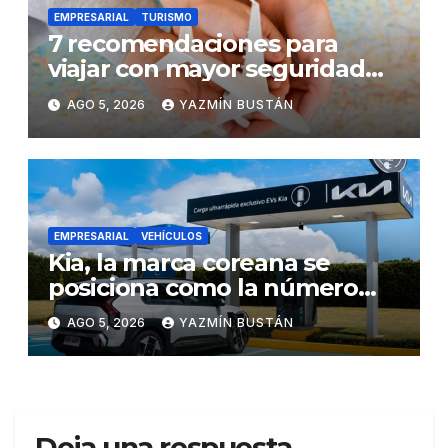
EMPRESARIAL
TURISMO
7 recomendaciones para
viajar con mayor seguridad
dentro y fuera del Ecuador
AGO 5, 2026
YAZMÍN BUSTÁN
EMPRESARIAL
VEHÍCULOS
Kia, la marca coreana se
posiciona como la número
uno en ventas de vehículos
AGO 5, 2026
YAZMÍN BUSTÁN
eléctricos en Ecuador
durante julio
Deja una respuesta