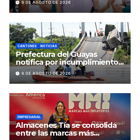
6 DE AGOSTO DE 2026
Gobierno Nacional capacita a
2.500 jóvenes
CANTONES
NOTICIAS
Prefectura del Guayas
notifica por incumplimiento
contractual a la
6 DE AGOSTO DE 2026
Concesionaria CONORTE y
exige celeridad en
desmontaje del puente
Gonzalo Icaza Cornejo, en
Daule
EMPRESARIAL
Almacenes Tía se consolida
entre las marcas más