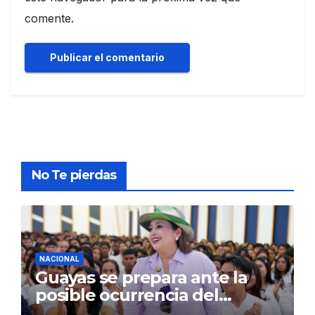
comente.
No Te pierdas
NACIONAL
Guayas se prepara ante la
posible ocurrencia del
fenómeno de El Niño: