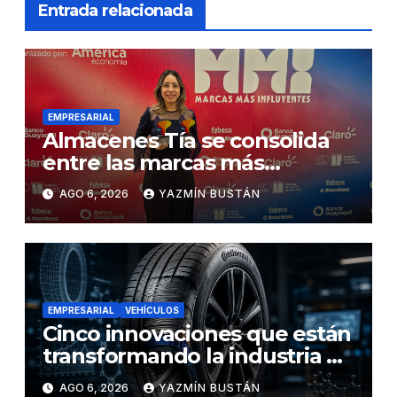
Entrada relacionada
EMPRESARIAL
Almacenes Tía se consolida
entre las marcas más
influyentes del Ecuador
AGO 6, 2026
YAZMÍN BUSTÁN
EMPRESARIAL
VEHÍCULOS
Cinco innovaciones que están
transformando la industria de
los neumáticos y redefinen el
AGO 6, 2026
YAZMÍN BUSTÁN