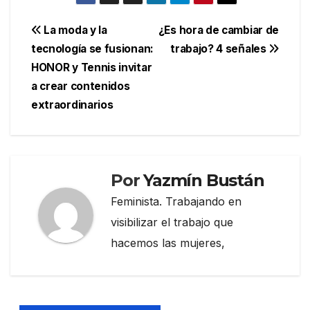
Navegación
La moda y la
¿Es hora de cambiar de
tecnología se fusionan:
trabajo? 4 señales
de
HONOR y Tennis invitar
entradas
a crear contenidos
extraordinarios
Por
Yazmín Bustán
Feminista. Trabajando en
visibilizar el trabajo que
hacemos las mujeres,