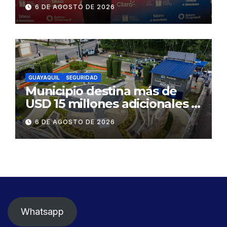
influyentes del Ecuador
6 DE AGOSTO DE 2026
GUAYAQUIL
SEGURIDAD
Municipio destina más de
USD 15 millones adicionales a
SEGURA EP para fortalecer la
6 DE AGOSTO DE 2026
seguridad ciudadana
Whatsapp