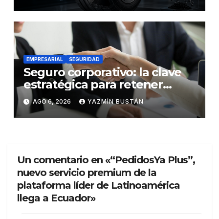
futuro de la movilidad
EMPRESARIAL
SEGURIDAD
Seguro corporativo: la clave
estratégica para retener
talento en Ecuador
AGO 6, 2026
YAZMÍN BUSTÁN
Un comentario en «“PedidosYa Plus”,
nuevo servicio premium de la
plataforma líder de Latinoamérica
llega a Ecuador»