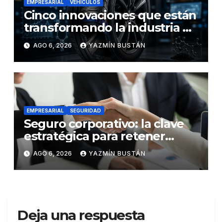
EMPRESARIAL
VEHÍCULOS
Cinco innovaciones que están
transformando la industria de
los neumáticos y redefinen el
AGO 6, 2026
YAZMÍN BUSTÁN
futuro de la movilidad
EMPRESARIAL
SEGURIDAD
Seguro corporativo: la clave
estratégica para retener
talento en Ecuador
AGO 6, 2026
YAZMÍN BUSTÁN
Deja una respuesta