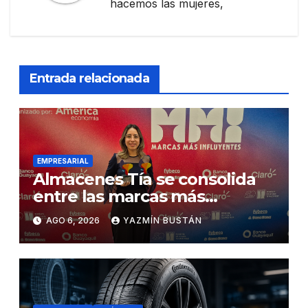
hacemos las mujeres,
Entrada relacionada
EMPRESARIAL
Almacenes Tía se consolida
entre las marcas más
influyentes del Ecuador
AGO 6, 2026
YAZMÍN BUSTÁN