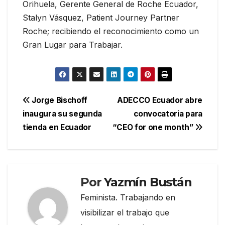
Orihuela, Gerente General de Roche Ecuador,
Stalyn Vásquez, Patient Journey Partner
Roche; recibiendo el reconocimiento como un
Gran Lugar para Trabajar.
Navegación
Jorge Bischoff
ADECCO Ecuador abre
inaugura su segunda
convocatoria para
de
tienda en Ecuador
“CEO for one month”
entradas
Por
Yazmín Bustán
Feminista. Trabajando en
visibilizar el trabajo que