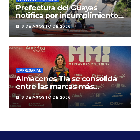
Prefectura del Guayas
notifica por incumplimiento
contractual a la
6 DE AGOSTO DE 2026
Concesionaria CONORTE y
exige celeridad en
desmontaje del puente
Gonzalo Icaza Cornejo, en
Daule
EMPRESARIAL
Almacenes Tía se consolida
entre las marcas más
influyentes del Ecuador
6 DE AGOSTO DE 2026