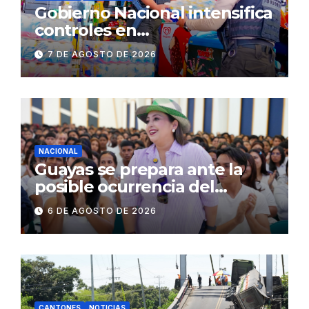
Gobierno Nacional intensifica
controles en
establecimientos y espacios
7 DE AGOSTO DE 2026
públicos de Pichincha: 684
operativos en zonas
comerciales y de
concurrencia
NACIONAL
Guayas se prepara ante la
posible ocurrencia del
fenómeno de El Niño:
6 DE AGOSTO DE 2026
Gobierno Nacional capacita a
2.500 jóvenes
CANTONES
NOTICIAS