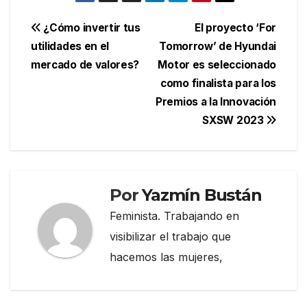
Navegación
¿Cómo invertir tus
El proyecto ‘For
utilidades en el
Tomorrow’ de Hyundai
de
mercado de valores?
Motor es seleccionado
entradas
como finalista para los
Premios a la Innovación
SXSW 2023
Por
Yazmín Bustán
Feminista. Trabajando en
visibilizar el trabajo que
hacemos las mujeres,