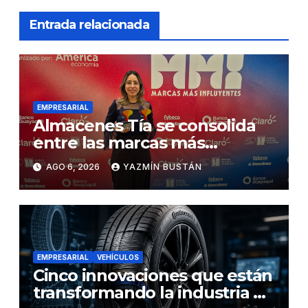
Entrada relacionada
EMPRESARIAL
Almacenes Tía se consolida
entre las marcas más
influyentes del Ecuador
AGO 6, 2026
YAZMÍN BUSTÁN
EMPRESARIAL
VEHÍCULOS
Cinco innovaciones que están
transformando la industria de