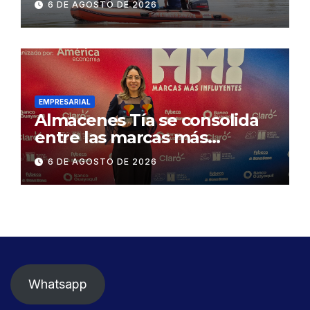
6 DE AGOSTO DE 2026
Concesionaria CONORTE y
exige celeridad en
desmontaje del puente
Gonzalo Icaza Cornejo, en
Daule
EMPRESARIAL
Almacenes Tía se consolida
entre las marcas más
influyentes del Ecuador
6 DE AGOSTO DE 2026
Whatsapp