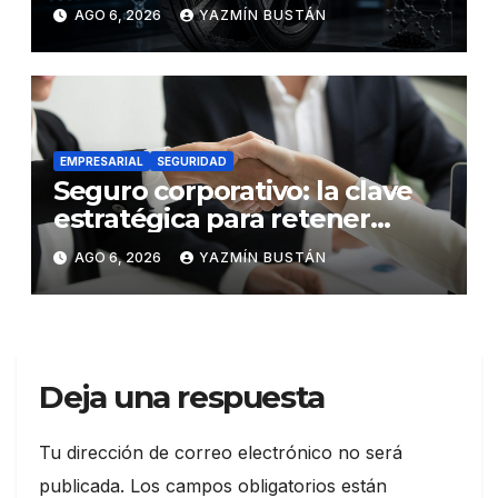
los neumáticos y redefinen el
AGO 6, 2026
YAZMÍN BUSTÁN
futuro de la movilidad
EMPRESARIAL
SEGURIDAD
Seguro corporativo: la clave
estratégica para retener
talento en Ecuador
AGO 6, 2026
YAZMÍN BUSTÁN
Deja una respuesta
Tu dirección de correo electrónico no será
publicada.
Los campos obligatorios están