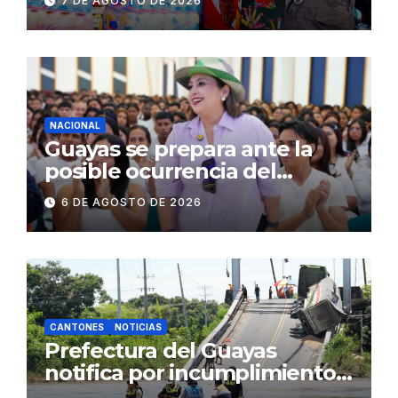
7 DE AGOSTO DE 2026
públicos de Pichincha: 684
operativos en zonas
comerciales y de
concurrencia
NACIONAL
Guayas se prepara ante la
posible ocurrencia del
fenómeno de El Niño:
6 DE AGOSTO DE 2026
Gobierno Nacional capacita a
2.500 jóvenes
CANTONES
NOTICIAS
Prefectura del Guayas
notifica por incumplimiento
contractual a la