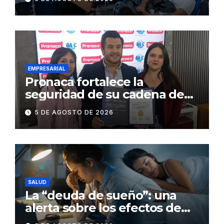
en 86 establecimientos de
salud
EMPRESARIAL
Pronaca fortalece la
seguridad de su cadena de
suministro con certificación
5 DE AGOSTO DE 2026
BASC en dos plantas
SALUD
La “deuda de sueño”: una
alerta sobre los efectos de
dormir mal en la salud física y