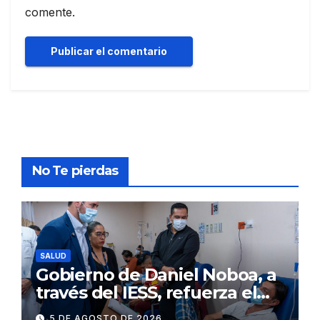
comente.
No Te pierdas
SALUD
Gobierno de Daniel Noboa, a
través del IESS, refuerza el
abastecimiento de insulina
5 DE AGOSTO DE 2026