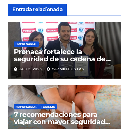
Entrada relacionada
EMPRESARIAL
Pronaca fortalece la
seguridad de su cadena de
suministro con certificación
AGO 5, 2026
YAZMÍN BUSTÁN
BASC en dos plantas
EMPRESARIAL
TURISMO
7 recomendaciones para
viajar con mayor seguridad
dentro y fuera del Ecuador