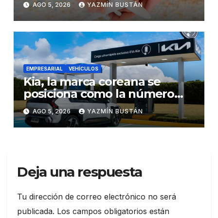
AGO 5, 2026
YAZMÍN BUSTÁN
EMPRESARIAL
VEHÍCULOS
Kia, la marca coreana se
posiciona como la número
uno en ventas de vehículos
AGO 5, 2026
YAZMÍN BUSTÁN
eléctricos en Ecuador
durante julio
Deja una respuesta
Tu dirección de correo electrónico no será
publicada.
Los campos obligatorios están