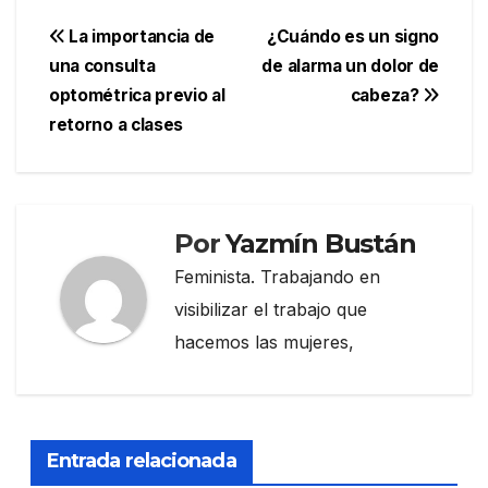
Navegación
La importancia de
¿Cuándo es un signo
una consulta
de alarma un dolor de
de
optométrica previo al
cabeza?
entradas
retorno a clases
Por
Yazmín Bustán
Feminista. Trabajando en
visibilizar el trabajo que
hacemos las mujeres,
Entrada relacionada