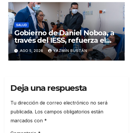
SALUD
Gobierno de Daniel Noboa, a
través del IESS, refuerza el
abastecimiento de insulina
AGO 5, 2026
YAZMÍN BUSTÁN
en 86 establecimientos de
salud
Deja una respuesta
Tu dirección de correo electrónico no será
publicada.
Los campos obligatorios están
marcados con
*