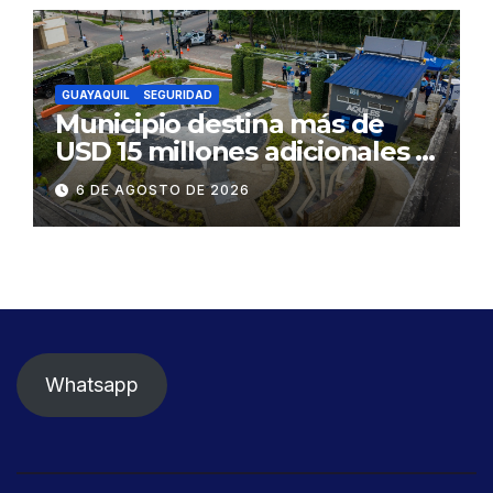
GUAYAQUIL
SEGURIDAD
Municipio destina más de
USD 15 millones adicionales a
SEGURA EP para fortalecer la
6 DE AGOSTO DE 2026
seguridad ciudadana
Whatsapp