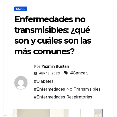
SALUD
Enfermedades no
transmisibles: ¿qué
son y cuáles son las
más comunes?
Por
Yazmín Bustán
#Cáncer
,
ABR 18, 2023
#Diabetes
,
#Enfermedades No Transmisibles
,
#Enfermedades Respiratorias