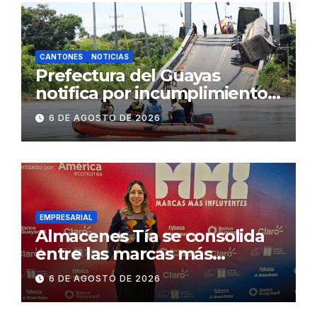
CANTONES
NOTICIAS
Prefectura del Guayas
notifica por incumplimiento
contractual a la
6 DE AGOSTO DE 2026
Concesionaria CONORTE y
exige celeridad en
desmontaje del puente
Gonzalo Icaza Cornejo, en
Daule
EMPRESARIAL
Almacenes Tía se consolida
entre las marcas más
influyentes del Ecuador
6 DE AGOSTO DE 2026