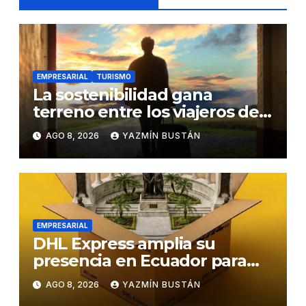
EMPRESARIAL
TURISMO
La sostenibilidad gana
terreno entre los viajeros de
negocios
AGO 8, 2026
YAZMÍN BUSTÁN
EMPRESARIAL
DHL Express amplia su
presencia en Ecuador para
responder al crecimiento de
AGO 8, 2026
YAZMÍN BUSTÁN
las exportaciones