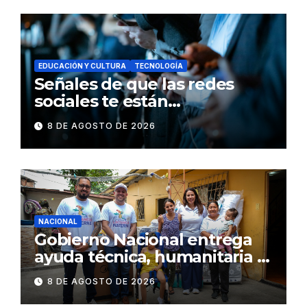
EDUCACIÓN Y CULTURA
TECNOLOGÍA
Señales de que las redes
sociales te están
consumiendo
8 DE AGOSTO DE 2026
NACIONAL
Gobierno Nacional entrega
ayuda técnica, humanitaria y
Bono Joaquín Gallegos Lara a
8 DE AGOSTO DE 2026
familia en situación de