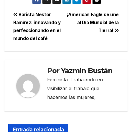
Navegación
Barista Néstor
¡American Eagle se une
Ramírez: innovando y
al Día Mundial de la
de
perfeccionando en el
Tierra!
entradas
mundo del café
Por
Yazmín Bustán
Feminista. Trabajando en
visibilizar el trabajo que
hacemos las mujeres,
Entrada relacionada