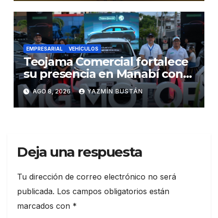
EMPRESARIAL
VEHÍCULOS
Teojama Comercial fortalece
su presencia en Manabí con
una apuesta por la movilidad
AGO 8, 2026
YAZMÍN BUSTÁN
híbrida y eléctrica durante
ExpoAuto del Pacífico 2026
Deja una respuesta
Tu dirección de correo electrónico no será
publicada.
Los campos obligatorios están
marcados con
*