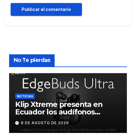
No Te pierdas
NOTICIAS
Klip Xtreme presenta en
Ecuador los audífonos
DynaBuds con sonido
8 DE AGOSTO DE 2026
inteligente y control táctil