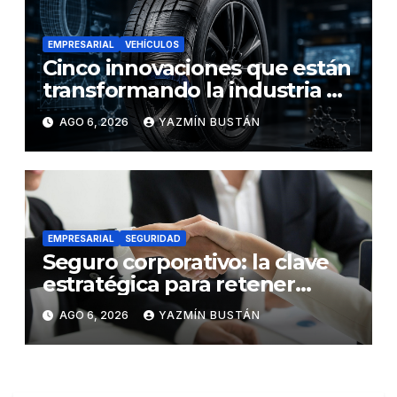
EMPRESARIAL
VEHÍCULOS
Cinco innovaciones que están
transformando la industria de
los neumáticos y redefinen el
AGO 6, 2026
YAZMÍN BUSTÁN
futuro de la movilidad
EMPRESARIAL
SEGURIDAD
Seguro corporativo: la clave
estratégica para retener
talento en Ecuador
AGO 6, 2026
YAZMÍN BUSTÁN