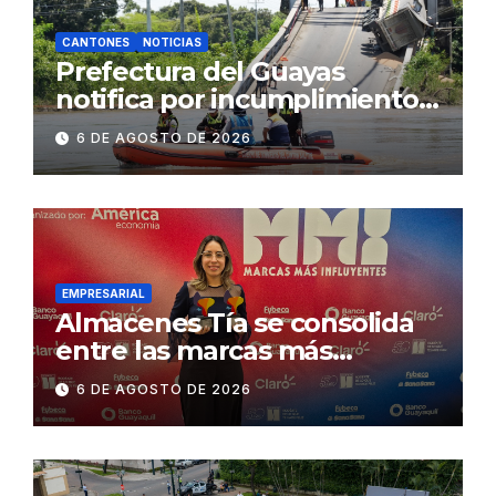
CANTONES
NOTICIAS
Prefectura del Guayas
notifica por incumplimiento
contractual a la
6 DE AGOSTO DE 2026
Concesionaria CONORTE y
exige celeridad en
desmontaje del puente
Gonzalo Icaza Cornejo, en
Daule
EMPRESARIAL
Almacenes Tía se consolida
entre las marcas más
influyentes del Ecuador
6 DE AGOSTO DE 2026