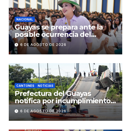
concurrencia
NACIONAL
Guayas se prepara ante la
posible ocurrencia del
fenómeno de El Niño:
6 DE AGOSTO DE 2026
Gobierno Nacional capacita a
2.500 jóvenes
CANTONES
NOTICIAS
Prefectura del Guayas
notifica por incumplimiento
contractual a la
6 DE AGOSTO DE 2026
Concesionaria CONORTE y
exige celeridad en
desmontaje del puente