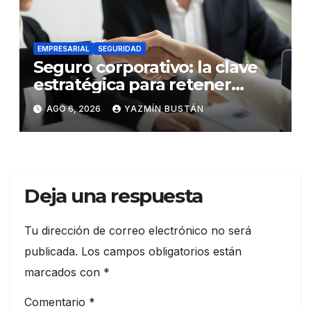
EMPRESARIAL
SEGURIDAD
Seguro corporativo: la clave
estratégica para retener
talento en Ecuador
AGO 6, 2026
YAZMÍN BUSTÁN
Deja una respuesta
Tu dirección de correo electrónico no será
publicada.
Los campos obligatorios están
marcados con
*
Comentario
*