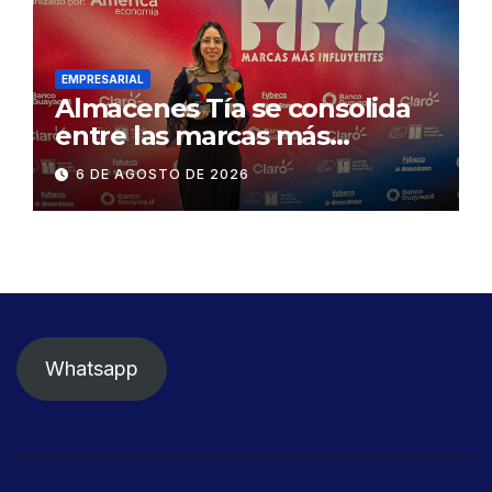
Gonzalo Icaza Cornejo, en
Daule
EMPRESARIAL
Almacenes Tía se consolida
entre las marcas más
influyentes del Ecuador
6 DE AGOSTO DE 2026
Whatsapp