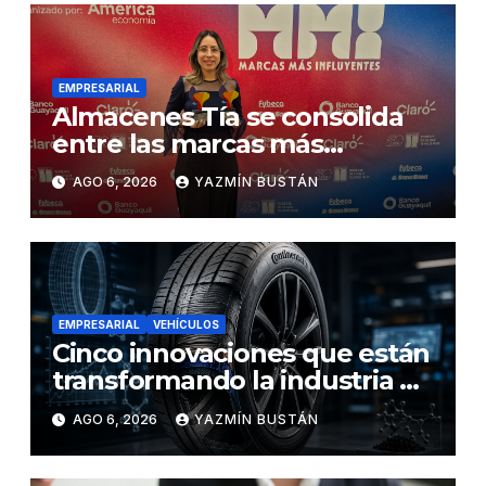
EMPRESARIAL
Almacenes Tía se consolida
entre las marcas más
influyentes del Ecuador
AGO 6, 2026
YAZMÍN BUSTÁN
EMPRESARIAL
VEHÍCULOS
Cinco innovaciones que están
transformando la industria de
los neumáticos y redefinen el
AGO 6, 2026
YAZMÍN BUSTÁN
futuro de la movilidad