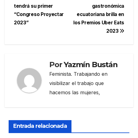
tendrá su primer
gastronómica
de
“Congreso Proyectar
ecuatoriana brilla en
entradas
2023”
los Premios Uber Eats
2023
Por
Yazmín Bustán
Feminista. Trabajando en
visibilizar el trabajo que
hacemos las mujeres,
Entrada relacionada