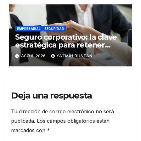
EMPRESARIAL
SEGURIDAD
Seguro corporativo: la clave
estratégica para retener
talento en Ecuador
AGO 6, 2026
YAZMÍN BUSTÁN
Deja una respuesta
Tu dirección de correo electrónico no será
publicada.
Los campos obligatorios están
marcados con
*