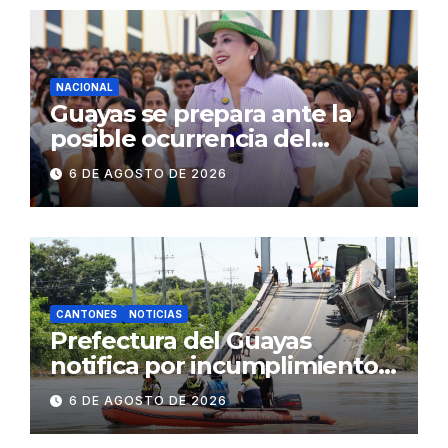
comerciales y de
concurrencia
NACIONAL
Guayas se prepara ante la
posible ocurrencia del
fenómeno de El Niño:
6 DE AGOSTO DE 2026
Gobierno Nacional capacita a
2.500 jóvenes
CANTONES
NOTICIAS
Prefectura del Guayas
notifica por incumplimiento
contractual a la
6 DE AGOSTO DE 2026
Concesionaria CONORTE y
exige celeridad en