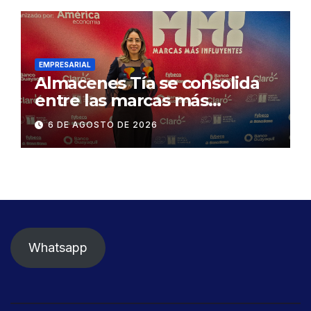
desmontaje del puente
Gonzalo Icaza Cornejo, en
Daule
EMPRESARIAL
Almacenes Tía se consolida
entre las marcas más
influyentes del Ecuador
6 DE AGOSTO DE 2026
Whatsapp