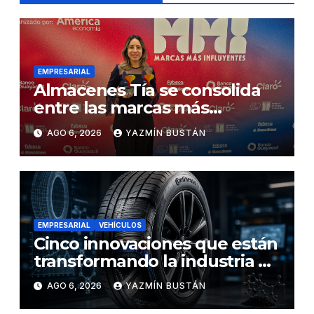
EMPRESARIAL
Almacenes Tía se consolida
entre las marcas más
influyentes del Ecuador
AGO 6, 2026
YAZMÍN BUSTÁN
EMPRESARIAL
VEHÍCULOS
Cinco innovaciones que están
transformando la industria de
los neumáticos y redefinen el
AGO 6, 2026
YAZMÍN BUSTÁN
futuro de la movilidad