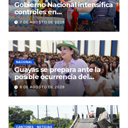
Gobierno Nacional intensifica
controles en
establecimientos y espacios
7 DE AGOSTO DE 2026
públicos de Pichincha: 684
operativos en zonas
comerciales y de
concurrencia
NACIONAL
Guayas se prepara ante la
posible ocurrencia del
fenómeno de El Niño:
6 DE AGOSTO DE 2026
Gobierno Nacional capacita a
2.500 jóvenes
CANTONES
NOTICIAS