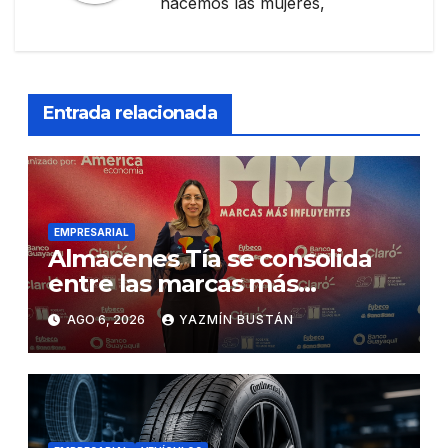
hacemos las mujeres,
Entrada relacionada
EMPRESARIAL
Almacenes Tía se consolida
entre las marcas más
influyentes del Ecuador
AGO 6, 2026
YAZMÍN BUSTÁN