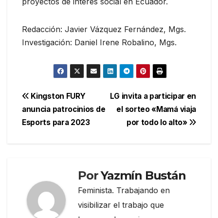
proyectos de interés social en Ecuador.
Redacción: Javier Vázquez Fernández, Mgs.
Investigación: Daniel Irene Robalino, Mgs.
Navegación
Kingston FURY
LG invita a participar en
anuncia patrocinios de
el sorteo «Mamá viaja
de
Esports para 2023
por todo lo alto»
entradas
Por
Yazmín Bustán
Feminista. Trabajando en
visibilizar el trabajo que