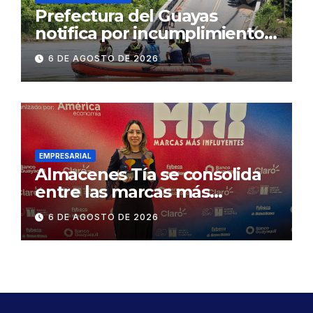
Prefectura del Guayas
notifica por incumplimiento
contractual a la
6 DE AGOSTO DE 2026
Concesionaria CONORTE y
exige celeridad en
desmontaje del puente
Gonzalo Icaza Cornejo, en
Daule
EMPRESARIAL
Almacenes Tía se consolida
entre las marcas más
influyentes del Ecuador
6 DE AGOSTO DE 2026