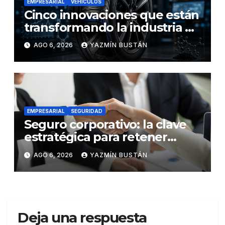
EMPRESARIAL
VEHÍCULOS
Cinco innovaciones que están
transformando la industria de
los neumáticos y redefinen el
AGO 6, 2026
YAZMÍN BUSTÁN
futuro de la movilidad
EMPRESARIAL
SEGURIDAD
Seguro corporativo: la clave
estratégica para retener
talento en Ecuador
AGO 6, 2026
YAZMÍN BUSTÁN
Deja una respuesta