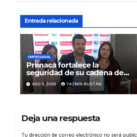
Entrada relacionada
EMPRESARIAL
Pronaca fortalece la
seguridad de su cadena de
suministro con certificación
AGO 5, 2026
YAZMÍN BUSTÁN
BASC en dos plantas
Deja una respuesta
Tu dirección de correo electrónico no será publi