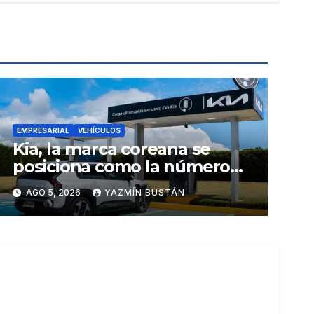
EMPRESARIAL
VEHÍCULOS
Kia, la marca coreana se
posiciona como la número
uno en ventas de vehículos
AGO 5, 2026
YAZMÍN BUSTÁN
eléctricos en Ecuador
durante julio