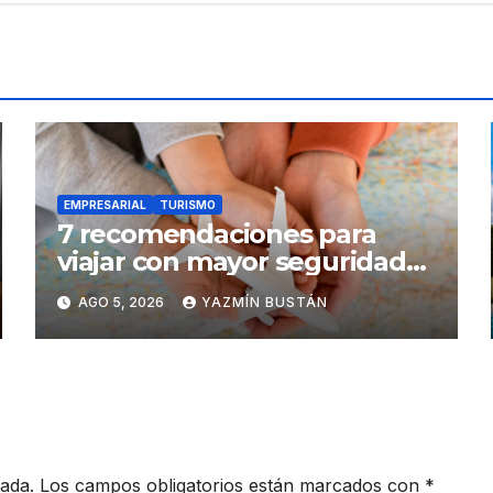
EMPRESARIAL
TURISMO
7 recomendaciones para
viajar con mayor seguridad
dentro y fuera del Ecuador
AGO 5, 2026
YAZMÍN BUSTÁN
cada.
Los campos obligatorios están marcados con
*