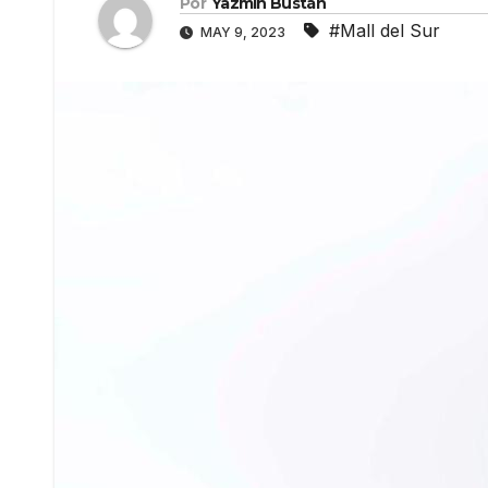
Por
Yazmín Bustán
#Mall del Sur
MAY 9, 2023