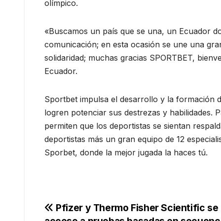
olímpico.
«Buscamos un país que se una, un Ecuador don
comunicación; en esta ocasión se une una gran 
solidaridad; muchas gracias SPORTBET, bienv
Ecuador.
Sportbet impulsa el desarrollo y la formación
logren potenciar sus destrezas y habilidades. 
permiten que los deportistas se sientan respal
deportistas más un gran equipo de 12 especiali
Sporbet, donde la mejor jugada la haces tú.
Navegación
Pfizer y Thermo Fisher Scientific se 
acceso a pruebas basadas en secuenci