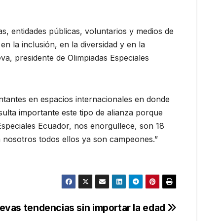
 entidades públicas, voluntarios y medios de
la inclusión, en la diversidad y en la
a, presidente de Olimpiadas Especiales
ntantes en espacios internacionales en donde
ulta importante este tipo de alianza porque
Especiales Ecuador, nos enorgullece, son 18
ra nosotros todos ellos ya son campeones.”
uevas tendencias sin importar la edad