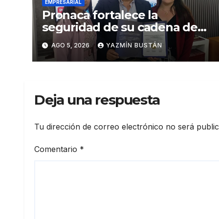
EMPRESARIAL
Pronaca fortalece la
seguridad de su cadena de
suministro con certificación
AGO 5, 2026
YAZMÍN BUSTÁN
BASC en dos plantas
Deja una respuesta
Tu dirección de correo electrónico no será publi
Comentario
*