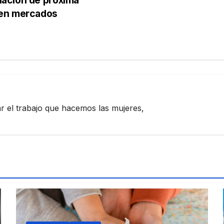
 en mercados
zar el trabajo que hacemos las mujeres,