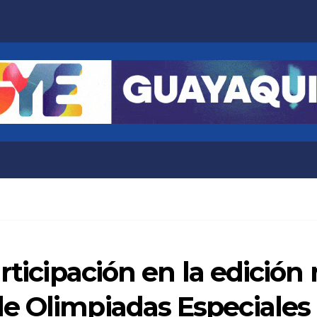
rticipación en la edición
e Olimpiadas Especiales 