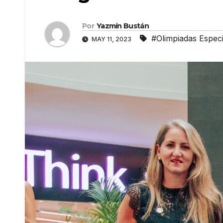
Por
Yazmín Bustán
#Olimpiadas Especi
MAY 11, 2023