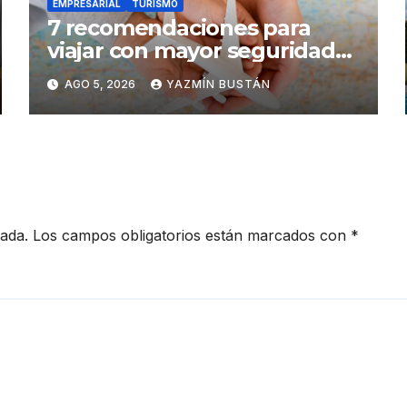
EMPRESARIAL
TURISMO
7 recomendaciones para
viajar con mayor seguridad
dentro y fuera del Ecuador
AGO 5, 2026
YAZMÍN BUSTÁN
cada.
Los campos obligatorios están marcados con
*