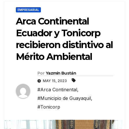
EMPRESARIAL
Arca Continental
Ecuador y Tonicorp
recibieron distintivo al
Mérito Ambiental
Por
Yazmín Bustán
MAY 15, 2023
#Arca Continental
,
#Municipio de Guayaquil
,
#Tonicorp