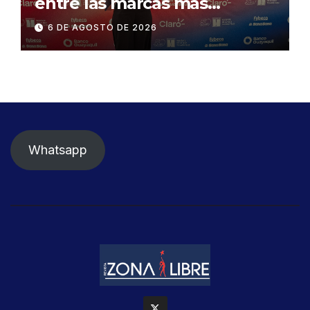
entre las marcas más
influyentes del Ecuador
6 DE AGOSTO DE 2026
Whatsapp