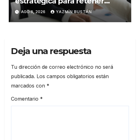
estratégica para retener
talento en Ecuador
AGO 6, 2026
YAZMÍN BUSTÁN
Deja una respuesta
Tu dirección de correo electrónico no será
publicada.
Los campos obligatorios están
marcados con
*
Comentario
*