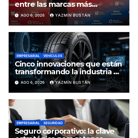
entre las marcas más
influyentes del Ecuador
AGO 6, 2026
YAZMÍN BUSTÁN
EMPRESARIAL
VEHÍCULOS
Cinco innovaciones que están
transformando la industria de
los neumáticos y redefinen el
AGO 6, 2026
YAZMÍN BUSTÁN
futuro de la movilidad
EMPRESARIAL
SEGURIDAD
Seguro corporativo: la clave