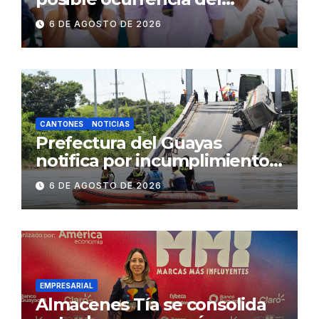
fenómeno de El Niño:
6 DE AGOSTO DE 2026
Gobierno Nacional capacita a
2.500 jóvenes
CANTONES
NOTICIAS
Prefectura del Guayas
notifica por incumplimiento
contractual a la
6 DE AGOSTO DE 2026
Concesionaria CONORTE y
exige celeridad en
desmontaje del puente
Gonzalo Icaza Cornejo, en
Daule
EMPRESARIAL
Almacenes Tía se consolida